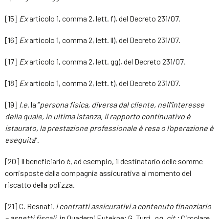
[15]
Ex
articolo 1, comma 2, lett. f), del Decreto 231/07.
[16]
Ex
articolo 1, comma 2, lett. ll), del Decreto 231/07.
[17]
Ex
articolo 1, comma 2, lett. gg), del Decreto 231/07.
[18]
Ex
articolo 1, comma 2, lett. t), del Decreto 231/07.
[19]
I.e
. la “
persona fisica, diversa dal cliente, nell’interesse
della quale, in ultima istanza, il rapporto continuativo è
istaurato, la prestazione professionale è resa o l’operazione è
eseguita
”.
[20] Il beneficiario è, ad esempio, il destinatario delle somme
corrisposte dalla compagnia assicurativa al momento del
riscatto della polizza.
[21] C. Resnati,
I contratti assicurativi a contenuto finanziario
– aspetti fiscali
, in Quaderni Eutekne; G. Turri,
op. cit
.; Circolare