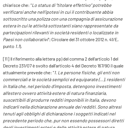
chiarisce che: “
Lo status di “titolare effettivo” potrebbe
verificarsi anche nell’ipotesi in cui il contribuente abbia
sottoscritto una polizza con una compagnia di assicurazione
estera in cui le attività sottostanti siano rappresentate da
partecipazioni rilevanti in società residenti o localizzate in
Paesi non collaborativi
”; Circolare del 31 ottobre 2012 n. 41/E,
punto
1.1
).
[11] Il riferimento alla lettera pp) del comma 2 dell’articolo 1 del
Decreto 231/07 è svolto dall’articolo 4 del Decreto 167/90 il quale
attualmente prevede che: “
1. Le persone fisiche, gli enti non
commerciali e le società semplici ed equiparate (…), residenti
in Italia che, nel periodo d’imposta, detengono investimenti
all’estero ovvero attività estere di natura finanziaria,
suscettibili di produrre redditi imponibili in Italia, devono
indicarli nella dichiarazione annuale dei redditi. Sono altresì
tenuti agli obblighi di dichiarazione i soggetti indicati nel
precedente periodo che, pur non essendo possessori diretti
degli investimenti esteri e delle attività estere di natura