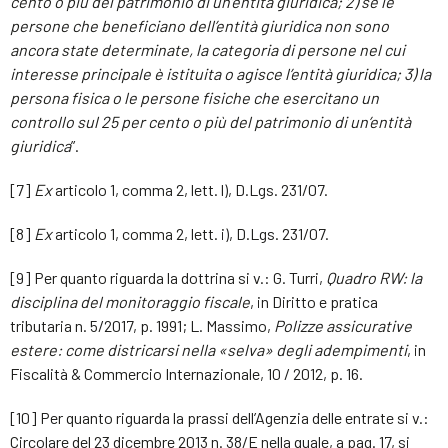
cento o più del patrimonio di un’entità giuridica; 2) se le
persone che beneficiano dell’entità giuridica non sono
ancora state determinate, la categoria di persone nel cui
interesse principale è istituita o agisce l’entità giuridica; 3) la
persona fisica o le persone fisiche che esercitano un
controllo sul 25 per cento o più del patrimonio di un’entità
giuridica
”.
[7]
Ex
articolo 1, comma 2, lett. l), D.Lgs. 231/07.
[8]
Ex
articolo 1, comma 2, lett. i), D.Lgs. 231/07.
[9] Per quanto riguarda la dottrina si v.: G. Turri,
Quadro RW: la
disciplina del monitoraggio fiscale
, in Diritto e pratica
tributaria n. 5/2017, p. 1991; L. Massimo,
Polizze assicurative
estere: come districarsi nella «selva» degli adempimenti
, in
Fiscalità & Commercio Internazionale, 10 / 2012, p. 16.
[10] Per quanto riguarda la prassi dell’Agenzia delle entrate si v.:
Circolare del 23 dicembre 2013 n. 38/E nella quale, a pag. 17, si