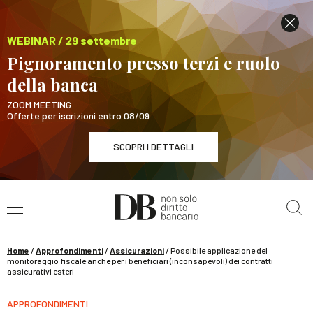
WEBINAR / 29 settembre
Pignoramento presso terzi e ruolo
della banca
ZOOM MEETING
Offerte per iscrizioni entro 08/09
SCOPRI I DETTAGLI
Cerca nel sito
WEBINAR / 29 settembre
Pignoramento presso terzi e ruolo della banca
SCOPRI I DETTAGLI
Home
/
Approfondimenti
/
Assicurazioni
/
Possibile applicazione del
monitoraggio fiscale anche per i beneficiari (inconsapevoli) dei contratti
assicurativi esteri
APPROFONDIMENTI