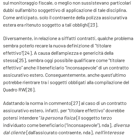
sul monitoraggio fiscale, o meglio non sussistevano particolari
dubbi sull’ambito soggettivo di applicazione di tale disciplina.
Come anticipato, solo il contraente della polizza assicurativa
estera era ritenuto soggetto a tali obblighi[23].
Diversamente, in relazione a siffatti contratti, qualche problema
sembra poterlo recare la nuova definizione di “titolare
effettivo”[24]. A causa dell’ampiezza e genericità della
stessa[25], sembra oggi possibile qualificare come “titolare
effettivo” anche il beneficiario “inconsapevole” di un contratto
assicurativo estero. Conseguentemente, anche quest’ultimo
potrebbe rientrare tra i soggetti obbligati alla compilazione del
Quadro RW[26].
Adattando la norma in commento[27] al caso di un contratto
assicurativo estero, infatti, per “titolare effettivo” dovrebbe
potersi intendere “
la persona fisica
[il soggetto terzo
individuato come beneficiario (“inconsapevole”), nda]
, diversa
dal cliente
[dall’assicurato contraente, nda]
, nell’interesse