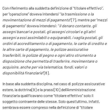
Con riferimento alla suddetta definizione di “titolare effettivo”,
per “operazione” doveva intendersi “
la trasmissione o la
movimentazione di mezzi di pagamento
”[7], mentre per “mezzi
di pagamento” doveva intendersi: “
il denaro contante, gli
assegni bancari e postali, gli assegni circolari e gli altri
assegni a essi assimilabili o equiparabili, i vaglia postali, gli
ordini di accreditamento o di pagamento, le carte di credito e
le altre carte di pagamento, le polizze assicurative
trasferibili, le polizze di pegno e ogni altro strumento a
disposizione che permetta di trasferire, movimentare o
acquisire, anche per via telematica, fondi, valori o
disponibilità finanziarie
”[8].
In base alla suddetta disciplina, nel caso di polizze assicurative
estere, la dottrina[9] e la prassi[10] dell’Amministrazione
finanziaria qualificavano come “titolare effettivo” solo il
soggetto contraente delle stesse. Solo quest’ultimo, infatti,
sembrava essere compreso nella definizione di “titolare