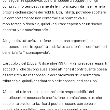
conseguenze spiacevoli, qualora i suddetti soggetti non gli
comunichino tempestivamente le informazioni da inserire nella
propria dichiarazione dei redditi. Egli, infatti, potrebbe adottare
un comportamento non conforme alla normativa sul
monitoraggio fiscale e, quindi, risultare esposto ad un rischio
accertativo e sanzionatorio.
Al riguardo, tuttavia, si ritiene sussistano argomenti per
sostenere la non irrogabilità di siffatte sanzioni nei confronti del
beneficiario “inconsapevole”.
L’articolo 5 del D.Lgs. 18 dicembre 1997, n. 472, prevede i requisiti
soggettivi che devono sussistere affinché il contribuente possa
essere ritenuto responsabile delle violazioni della normativa
tributaria e, quindi, destinatario delle conseguenti sanzioni.
Ai sensi di tale articolo, per stabilire la responsabilità del
contribuente è necessario che l’azione o omissione, oltre che
cosciente e volontaria, risulti posta in essere con colpa e,
quindi, sia possibile rimproverare a tale soggetto un