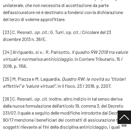
unilaterale, che non necessita di accettazione da parte
dell’assicuratore né è destinato a fondersi con la dichiarazione
del terzo di volerne approfittare.
[23] C. Resnati,
op. cit
.; G. Turri, op. cit.; Circolare del 23
dicembre 2013 n. 38/E.
[24] Al riguardo, si v.: R. Parisotto,
Il quadro RW 2018 tra valute
virtuali e normativa antiriciclaggio
, in Corriere Tributario, 15 /
2018, p. 1156.
[25] M. Piazza e M. Laguardia,
Quadro RW: le novità su “titolari
effettivi” e “valute virtuali”
, in il fisco, 23 / 2018, p. 2207.
[26] C. Resnati,
op. cit
. inoltre, altro indizio in tal senso deriva
dalla nuova formulazione dell’articolo 19, comma 3, del Decreto
231/07, il quale a seguito delle modifiche introdotte dal Decreto
90/17 menziona i beneficiari dei contratti di assicurazione tra i
soggetti rilevante ai fini della disciplina antiriciclaggio, i quali