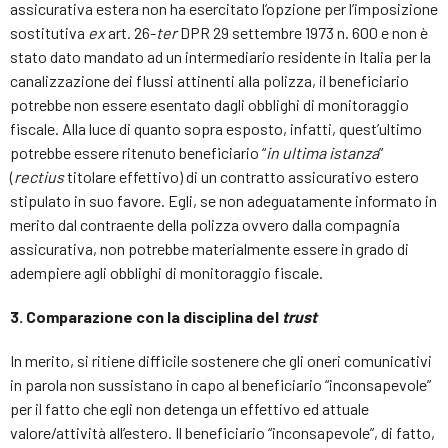
assicurativa estera non ha esercitato l’opzione per l’imposizione
sostitutiva
ex
art. 26-
ter
DPR 29 settembre 1973 n. 600 e non è
stato dato mandato ad un intermediario residente in Italia per la
canalizzazione dei flussi attinenti alla polizza, il beneficiario
potrebbe non essere esentato dagli obblighi di monitoraggio
fiscale. Alla luce di quanto sopra esposto, infatti, quest’ultimo
potrebbe essere ritenuto beneficiario “
in ultima istanza
”
(
rectius
titolare effettivo) di un contratto assicurativo estero
stipulato in suo favore. Egli, se non adeguatamente informato in
merito dal contraente della polizza ovvero dalla compagnia
assicurativa, non potrebbe materialmente essere in grado di
adempiere agli obblighi di monitoraggio fiscale.
3. Comparazione con la disciplina del
trust
In merito, si ritiene difficile sostenere che gli oneri comunicativi
in parola non sussistano in capo al beneficiario “inconsapevole”
per il fatto che egli non detenga un effettivo ed attuale
valore/attività all’estero. Il beneficiario “inconsapevole”, di fatto,