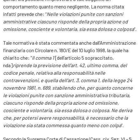
comportamento quanto meno negligente. La norma citata
infatti prevede che: “
Nelle violazioni punite con sanzioni
amministrative ciascuno risponde della propria azione od
omissione, cosciente e volontaria, sia essa dolosa o colposa
”.
Tale normativa è stata commentata anche dall’Amministrazione
finanziaria con Circolare n. 180/E del 10 luglio 1998, la quale ha
chiarito che: “
Il comma 1
[dell’articolo 5 sopraccitato,
nda]
riprende la previsione dell’art. 42, ultimo comma, del
codice penale, relativa alla responsabilità nelle
contravvenzioni, e quella dell’art. 3, comma 1, della legge 24
novembre 1981, n. 689, stabilendo che, per quanto concerne
le violazioni punite con sanzione amministrativa tributaria,
ciascuno risponde della propria azione od omissione,
cosciente e volontaria, sia essa dolosa o colposa. Ne deriva
che, per potersi avere responsabilità, è necessario che la
violazione sia stata commessa quanto meno con colpa
”.
Secondo la Suprema Corte di Cassazione (Cass. civ. Sez. VI – 5