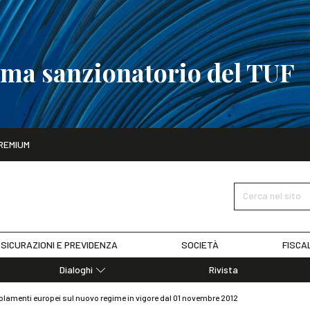
tema sanzionatorio del TUF
ito
REMIUM
tobre
La riforma del sistema sanzionatorio del TUF
SCOPRI I DET
Cerca nel sito
SICURAZIONI E PREVIDENZA
SOCIETÀ
FISCA
Dialoghi
Rivista
Dialoghi di Diritto dell'Economia
egolamenti europei sul nuovo regime in vigore dal 01 novembre 2012
Editoriali