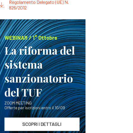
Regolamento Delegato (UE) N.
826/2012
WEBINAR / 1° Ottobre
La riforma del
sistema
sanzionatorio
del TUF
ZOOM MEETING
Offerte per iscrizioni entro il 10/09
SCOPRI I DETTAGLI