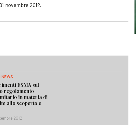
l 01 novembre 2012.
H NEWS
rimenti ESMA sul
o regolamento
nitario in materia di
ite allo scoperto e
ttembre 2012