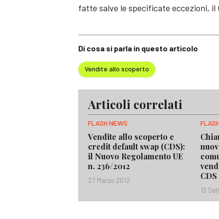
fatte salve le specificate eccezioni, i
Di cosa si parla in questo articolo
Vendite allo scoperto
Articoli correlati
FLASH NEWS
FLAS
Vendite allo scoperto e
Chia
credit default swap (CDS):
nuov
il Nuovo Regolamento UE
comu
n. 236/2012
vend
CDS
27 Marzo 2012
13 Se