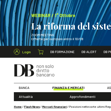
WEBINAR / 1° Ottobre
La riforma del sis
ZOOM MEETING
Offerte per iscrizioni entro il 10/09
Cerca nel s
DB FORMAZIONE
DB ALERT
DB P
Login
WEBINAR / 1° Ot
BANCA
FINANZA E MERCATI
AS
Attualità
Approfondimenti
Home
/
Flash News
/
Mercati finanziari
/
Posizioni nette corte: ultimi R