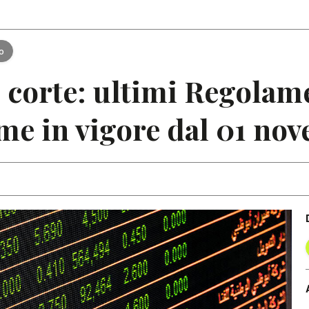
Articoli
Note
to
e corte: ultimi Regolam
me in vigore dal 01 no