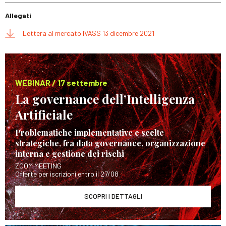
Allegati
Lettera al mercato IVASS 13 dicembre 2021
WEBINAR / 17 settembre
La governance dell’Intelligenza
Artificiale
Problematiche implementative e scelte
strategiche, fra data governance, organizzazione
interna e gestione dei rischi
ZOOM MEETING
Offerte per iscrizioni entro il 27/08
SCOPRI I DETTAGLI