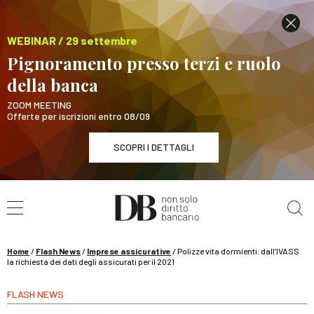
WEBINAR / 29 settembre
Pignoramento presso terzi e ruolo
della banca
ZOOM MEETING
Offerte per iscrizioni entro 08/09
SCOPRI I DETTAGLI
Cerca nel sito
WEBINAR / 29 settembre
Pignoramento presso terzi e ruolo della banca
SCOPRI I DETTAGLI
Home
/
Flash News
/
Imprese assicurative
/
Polizze vita dormienti: dall’IVASS
la richiesta dei dati degli assicurati per il 2021
FLASH NEWS