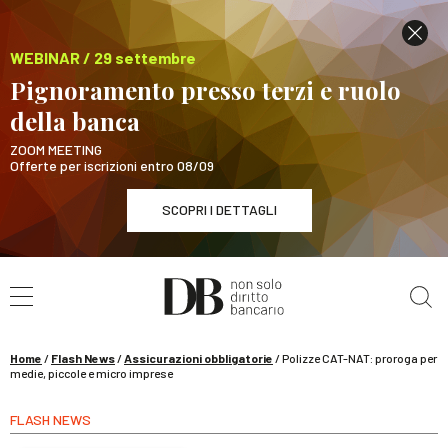
WEBINAR / 29 settembre
Pignoramento presso terzi e ruolo
della banca
ZOOM MEETING
Offerte per iscrizioni entro 08/09
SCOPRI I DETTAGLI
Cerca nel sito
WEBINAR / 29 settembre
Pignoramento presso terzi e ruolo della banca
SCOPRI I DETTAGLI
Home
/
Flash News
/
Assicurazioni obbligatorie
/
Polizze CAT-NAT: proroga per
medie, piccole e micro imprese
FLASH NEWS