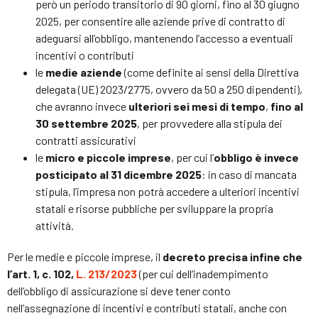
però un periodo transitorio di 90 giorni, fino al 30 giugno
2025, per consentire alle aziende prive di contratto di
adeguarsi all’obbligo, mantenendo l’accesso a eventuali
incentivi o contributi
le
medie aziende
(come definite ai sensi della Direttiva
delegata (UE) 2023/2775, ovvero da 50 a 250 dipendenti),
che avranno invece
ulteriori sei mesi di tempo
,
fino al
30 settembre 2025
, per provvedere alla stipula dei
contratti assicurativi
le
micro e piccole imprese
, per cui l’
obbligo è invece
posticipato al 31 dicembre 2025
: in caso di mancata
stipula, l’impresa non potrà accedere a ulteriori incentivi
statali e risorse pubbliche per sviluppare la propria
attività.
Per le medie e piccole imprese, il
decreto precisa infine che
l’art. 1, c. 102,
L. 213/2023
(per cui dell’inadempimento
dell’obbligo di assicurazione si deve tener conto
nell’assegnazione di incentivi e contributi statali, anche con