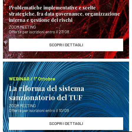
Problematiche implementative e scelte
strategiche, fra data governance, organizzazione
interna e gestione dei rischi
ZOOM MEETING
Offerte per iscrizioni entro il 27/08
SCOPRI I DETTAGLI
WEBINAR / 1° Ottobre
La riforma del sistema
sanzionatorio del TUF
ZOOM MEETING
Offerte per iscrizioni entro il 10/09
SCOPRI I DETTAGLI