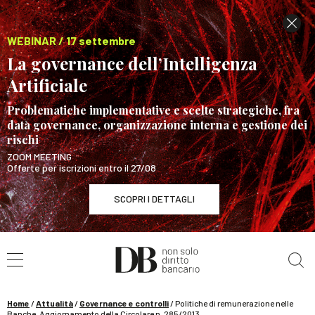
WEBINAR / 17 settembre
La governance dell’Intelligenza
Artificiale
Problematiche implementative e scelte strategiche, fra
data governance, organizzazione interna e gestione dei
rischi
ZOOM MEETING
Offerte per iscrizioni entro il 27/08
SCOPRI I DETTAGLI
Cerca nel sito
WEBINAR / 17 settembre
La governance dell’Intelligenza Artificiale
SCOPRI I DETTAGLI
Home
/
Attualità
/
Governance e controlli
/
Politiche di remunerazione nelle
Banche. Aggiornamento della Circolare n. 285/2013.