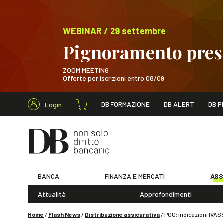
WEBINAR / 29 settembre
Pignoramento presso
ZOOM MEETING
Offerte per iscrizioni entro 08/09
Cerca nel s
DB FORMAZIONE
DB ALERT
DB P
Login
WEBINAR / 29 sett
BANCA
FINANZA E MERCATI
ASS
Attualità
Approfondimenti
Home
/
Flash News
/
Distribuzione assicurativa
/
POG: indicazioni IVAS