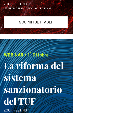
ZOOM MEETING
Offerte per iscrizioni entro il 27/08
SCOPRI I DETTAGLI
WEBINAR / 1° Ottobre
La riforma del
sistema
sanzionatorio
del TUF
ZOOM MEETING