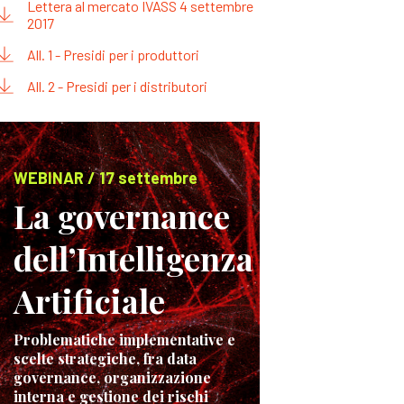
Lettera al mercato IVASS 4 settembre
2017
All. 1 - Presidi per i produttori
All. 2 - Presidi per i distributori
WEBINAR / 17 settembre
La governance
dell’Intelligenza
Artificiale
Problematiche implementative e
scelte strategiche, fra data
governance, organizzazione
interna e gestione dei rischi