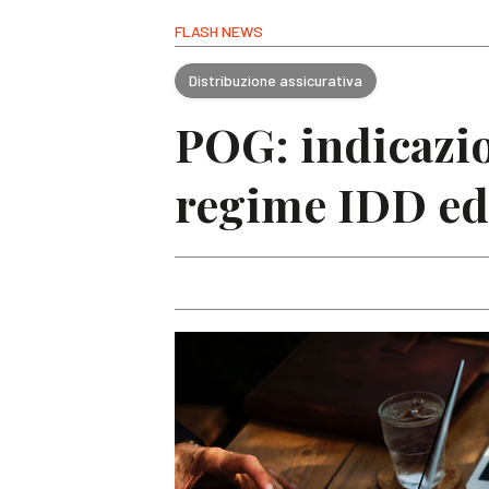
FLASH NEWS
Distribuzione assicurativa
POG: indicazi
regime IDD ed