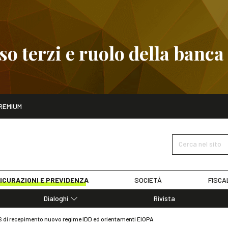
 terzi e ruolo della banca
ito
REMIUM
embre
Pignoramento presso terzi e ruolo della banca
SCOPRI I D
Cerca nel sito
ICURAZIONI E PREVIDENZA
SOCIETÀ
FISCA
Dialoghi
Rivista
Dialoghi di Diritto dell'Economia
S di recepimento nuovo regime IDD ed orientamenti EIOPA
Editoriali