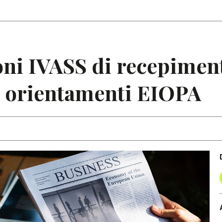
Articoli
Note
oni IVASS di recepimen
 orientamenti EIOPA