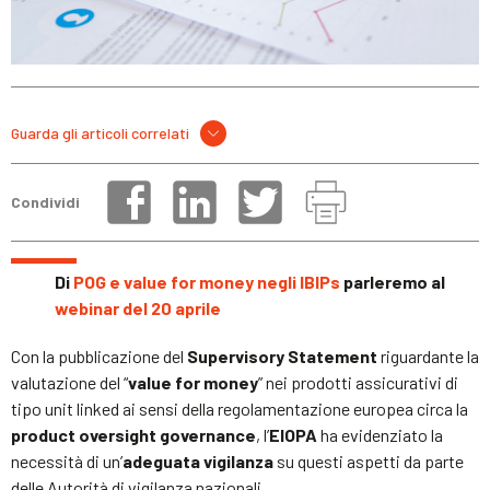
Guarda gli articoli correlati
Condividi
Di
POG e value for money negli IBIPs
parleremo al
webinar del 20 aprile
Con la pubblicazione del
Supervisory Statement
riguardante la
valutazione del “
value for money
” nei prodotti assicurativi di
tipo unit linked ai sensi della regolamentazione europea circa la
product oversight governance
, l’
EIOPA
ha evidenziato la
necessità di un’
adeguata vigilanza
su questi aspetti da parte
delle Autorità di vigilanza nazionali.