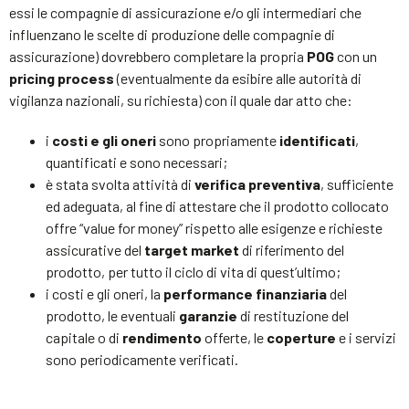
essi le compagnie di assicurazione e/o gli intermediari che
influenzano le scelte di produzione delle compagnie di
assicurazione) dovrebbero completare la propria
POG
con un
pricing process
(eventualmente da esibire alle autorità di
vigilanza nazionali, su richiesta) con il quale dar atto che:
i
costi e gli oneri
sono propriamente
identificati
,
quantificati e sono necessari;
è stata svolta attività di
verifica preventiva
, sufficiente
ed adeguata, al fine di attestare che il prodotto collocato
offre “value for money” rispetto alle esigenze e richieste
assicurative del
target market
di riferimento del
prodotto, per tutto il ciclo di vita di quest’ultimo;
i costi e gli oneri, la
performance finanziaria
del
prodotto, le eventuali
garanzie
di restituzione del
capitale o di
rendimento
offerte, le
coperture
e i servizi
sono periodicamente verificati.