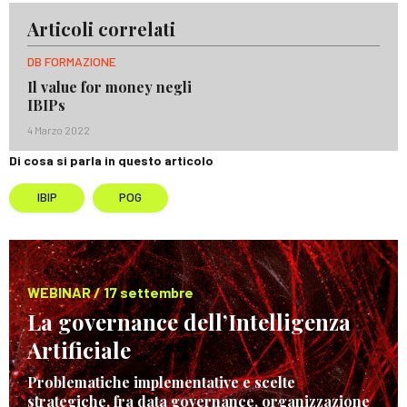
Articoli correlati
DB FORMAZIONE
Il value for money negli
IBIPs
4 Marzo 2022
Di cosa si parla in questo articolo
IBIP
POG
WEBINAR / 17 settembre
La governance dell’Intelligenza
Artificiale
Problematiche implementative e scelte
strategiche, fra data governance, organizzazione