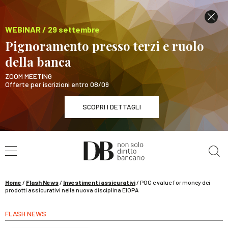
WEBINAR / 29 settembre
Pignoramento presso terzi e ruolo
della banca
ZOOM MEETING
Offerte per iscrizioni entro 08/09
SCOPRI I DETTAGLI
Cerca nel sito
WEBINAR / 29 settembre
Pignoramento presso terzi e ruolo della banca
SCOPRI I DETTAGLI
Home
/
Flash News
/
Investimenti assicurativi
/
POG e value for money dei
prodotti assicurativi nella nuova disciplina EIOPA
FLASH NEWS