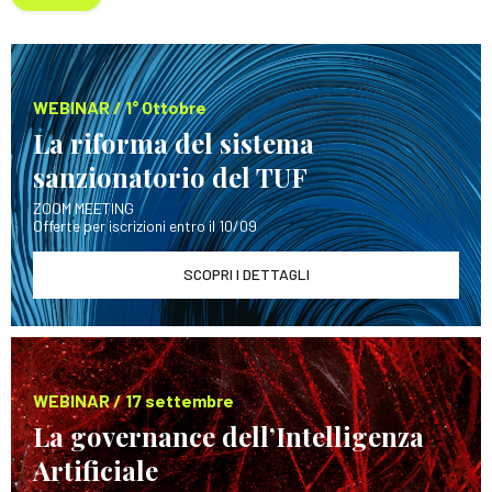
WEBINAR / 1° Ottobre
La riforma del sistema
sanzionatorio del TUF
ZOOM MEETING
Offerte per iscrizioni entro il 10/09
SCOPRI I DETTAGLI
WEBINAR / 17 settembre
La governance dell’Intelligenza
Artificiale