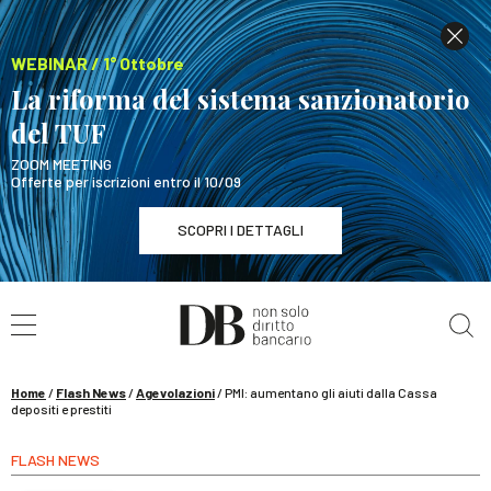
WEBINAR / 1° Ottobre
La riforma del sistema sanzionatorio
del TUF
ZOOM MEETING
Offerte per iscrizioni entro il 10/09
SCOPRI I DETTAGLI
Cerca nel sito
WEBINAR / 1° Ottobre
La riforma del sistema sanzionatorio del TUF
SCOPRI I DETTAGLI
Home
/
Flash News
/
Agevolazioni
/
PMI: aumentano gli aiuti dalla Cassa
depositi e prestiti
FLASH NEWS