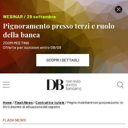
WEBINAR / 29 settembre
Pignoramento presso terzi e ruolo
della banca
ZOOM MEETING
Offerte per iscrizioni entro 08/09
SCOPRI I DETTAGLI
Cerca nel sito
WEBINAR / 29 settembre
Pignoramento presso terzi e ruolo della banca
SCOPRI I DETTAGLI
Home
/
Flash News
/
Contratti e tutele
/
Pegno mobiliare non possessorio: in
GU il decreto di attuazione del registro
FLASH NEWS