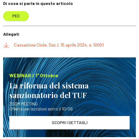
Di cosa si parla in questo articolo
PEC
Allegati
Cassazione Civile, Sez. I, 15 aprile 2024, n. 10091
WEBINAR / 1° Ottobre
La riforma del sistema
sanzionatorio del TUF
ZOOM MEETING
Offerte per iscrizioni entro il 10/09
SCOPRI I DETTAGLI