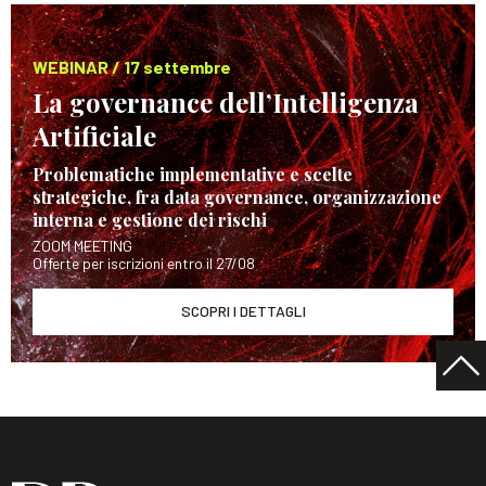
WEBINAR / 17 settembre
La governance dell’Intelligenza
Artificiale
Problematiche implementative e scelte
strategiche, fra data governance, organizzazione
interna e gestione dei rischi
ZOOM MEETING
Offerte per iscrizioni entro il 27/08
SCOPRI I DETTAGLI