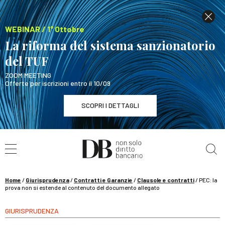
WEBINAR / 1° Ottobre
La riforma del sistema sanzionatorio
del TUF
ZOOM MEETING
Offerte per iscrizioni entro il 10/09
SCOPRI I DETTAGLI
Cerca nel sito
WEBINAR / 1° Ottobre
La riforma del sistema sanzionatorio del TUF
SCOPRI I DETTAGLI
Home
/
Giurisprudenza
/
Contratti e Garanzie
/
Clausole e contratti
/
PEC: la
prova non si estende al contenuto del documento allegato
GIURISPRUDENZA