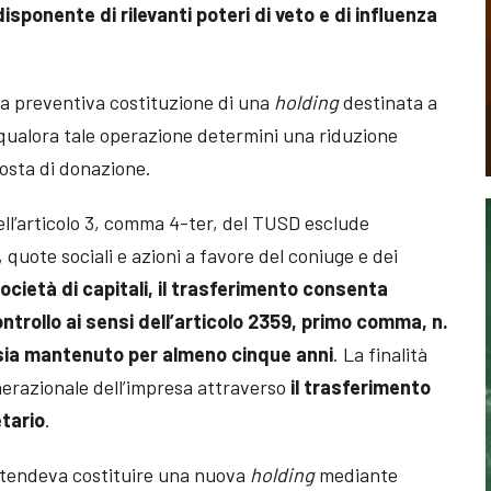
sponente di rilevanti poteri di veto e di influenza
 la preventiva costituzione di una
holding
destinata a
 qualora tale operazione determini una riduzione
posta di donazione.
ell’articolo 3, comma 4-ter, del TUSD esclude
, quote sociali e azioni a favore del coniuge e dei
società di capitali, il trasferimento consenta
ontrollo ai sensi dell’articolo 2359, primo comma, n.
lo sia mantenuto per almeno cinque anni
. La finalità
enerazionale dell’impresa attraverso
il trasferimento
etario
.
intendeva costituire una nuova
holding
mediante