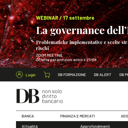
WEBINAR / 17 settembre
La governance dell’I
Problematiche implementative e scelte str
rischi
ZOOM MEETING
Offerte per iscrizioni entro il 27/08
Cerca nel s
DB FORMAZIONE
DB ALERT
DB P
Login
WEBINAR / 17 s
BANCA
FINANZA E MERCATI
ASS
Attualità
Approfondimenti