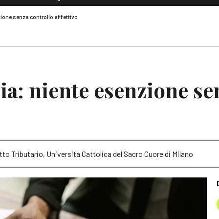
Dialoghi di Diritto dell'Economia
zione senza controllo effettivo
Editoriali
Articoli
Note
lia: niente esenzione se
tto Tributario, Università Cattolica del Sacro Cuore di Milano