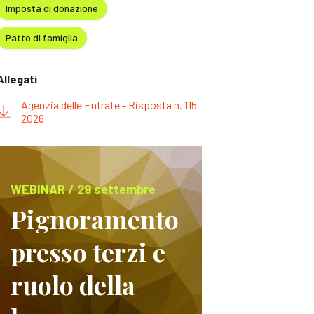
Imposta di donazione
Patto di famiglia
Allegati
Agenzia delle Entrate - Risposta n. 115
2026
WEBINAR / 29 settembre
Pignoramento
presso terzi e
ruolo della