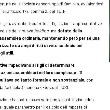
enute nella società capogruppo di famiglia, avvalendosi
i all’articolo 177, comma 2, del TUIR.
glia, avrebbe trasferito ai figli azioni rappresentative
sociale della nuova
holding
, ma
dotate della
in assemblea ordinaria, mantenendo però per sé una
rizzate da ampi diritti di veto su decisioni
li utili
.
tive impedivano ai figli di determinare
razioni assembleari nel loro complesso
. Di
sultava soltanto formale e non sostanziale
, con
dall’articolo 3, comma 4-ter, del TUSD.
azione ha inoltre osservato che la costituzione della
 quale parametro per il calcolo dell’imposta di