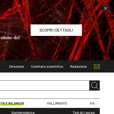
SCOPRI I DETTAGLI
stione dei
Direzione
Comitato scientifico
Redazione
TAGLI
ITÀ E BILANCIO
FALLIMENTO
PA
Giurisprudenza
Tesi di Laurea