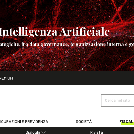
ntelligenza Artificiale
ategiche, fra data governance, organizzazione interna e ge
ito
REMIUM
ettembre
La governance dell’Intelligenza Artificiale
SCOPRI I DET
Cerca nel sito
ICURAZIONI E PREVIDENZA
SOCIETÀ
FISCAL
Dialoghi
Rivista