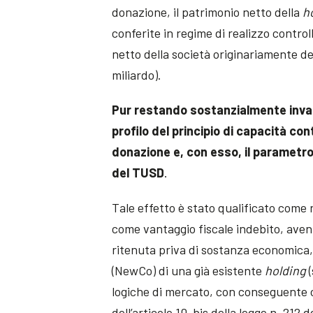
donazione, il patrimonio netto della
h
conferite in regime di realizzo controll
netto della società originariamente de
miliardo).
Pur restando sostanzialmente invari
profilo del principio di capacità co
donazione e, con esso, il parametro d
del TUSD
.
Tale effetto è stato qualificato come r
come vantaggio fiscale indebito, avent
ritenuta priva di sostanza economica, 
(NewCo) di una già esistente
holding
(
logiche di mercato, con conseguente con
dell’articolo 10-bis della legge n. 212 