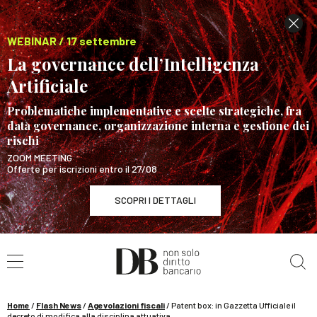
WEBINAR / 17 settembre
La governance dell’Intelligenza
Artificiale
Problematiche implementative e scelte strategiche, fra
data governance, organizzazione interna e gestione dei
rischi
ZOOM MEETING
Offerte per iscrizioni entro il 27/08
SCOPRI I DETTAGLI
Cerca nel sito
WEBINAR / 17 settembre
La governance dell’Intelligenza Artificiale
SCOPRI I DETTAGLI
Home
/
Flash News
/
Agevolazioni fiscali
/
Patent box: in Gazzetta Ufficiale il
decreto di modifica alla disciplina attuativa