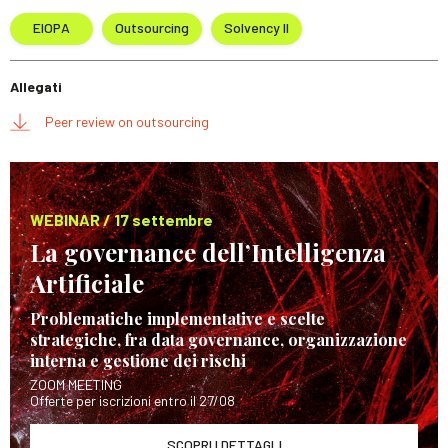
EIOPA
Outsourcing
Solvency II
Allegati
Peer review on outsourcing
WEBINAR / 17 settembre
La governance dell’Intelligenza
Artificiale
Problematiche implementative e scelte
strategiche, fra data governance, organizzazione
interna e gestione dei rischi
ZOOM MEETING
Offerte per iscrizioni entro il 27/08
SCOPRI I DETTAGLI