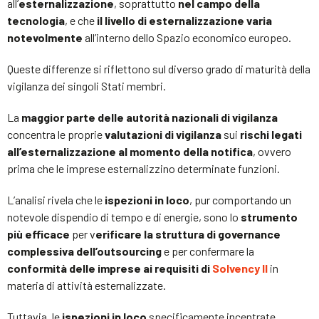
all’
esternalizzazione
, soprattutto
nel campo della
tecnologia
, e che
il livello di esternalizzazione varia
notevolmente
all’interno dello Spazio economico europeo.
Queste differenze si riflettono sul diverso grado di maturità della
vigilanza dei singoli Stati membri.
La
maggior parte delle autorità nazionali di vigilanza
concentra le proprie
valutazioni
di vigilanza
sui
rischi legati
all’esternalizzazione al momento della notifica
, ovvero
prima che le imprese esternalizzino determinate funzioni.
L’analisi rivela che le
ispezioni in loco
, pur comportando un
notevole dispendio di tempo e di energie, sono lo
strumento
più efficace
per v
erificare la struttura di governance
complessiva dell’outsourcing
e per confermare la
conformità delle imprese ai requisiti di
Solvency II
in
materia di attività esternalizzate.
Tuttavia, le
ispezioni in loco
specificamente incentrate