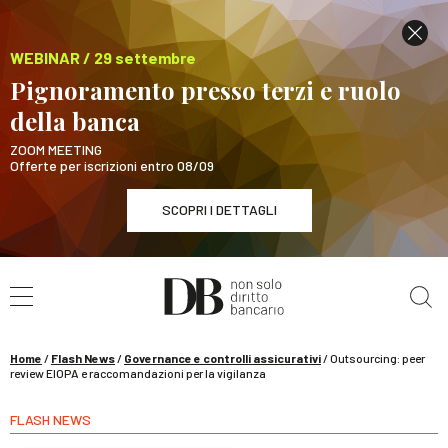
WEBINAR / 29 settembre
Pignoramento presso terzi e ruolo
della banca
ZOOM MEETING
Offerte per iscrizioni entro 08/09
SCOPRI I DETTAGLI
Cerca nel sito
WEBINAR / 29 settembre
Pignoramento presso terzi e ruolo della banca
SCOPRI I DETTAGLI
Home
/
Flash News
/
Governance e controlli assicurativi
/
Outsourcing: peer
review EIOPA e raccomandazioni per la vigilanza
FLASH NEWS