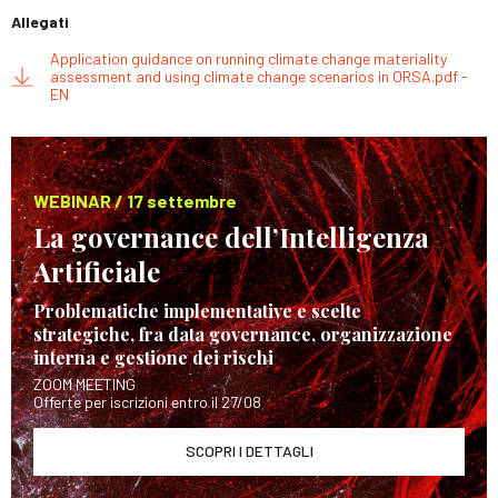
Allegati
Application guidance on running climate change materiality
assessment and using climate change scenarios in ORSA.pdf -
EN
WEBINAR / 17 settembre
La governance dell’Intelligenza
Artificiale
Problematiche implementative e scelte
strategiche, fra data governance, organizzazione
interna e gestione dei rischi
ZOOM MEETING
Offerte per iscrizioni entro il 27/08
SCOPRI I DETTAGLI