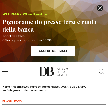
WEBINAR / 29 settembre
Pignoramento presso terzi e ruolo
della banca
ZOOM MEETING
Offerte per iscrizioni entro 08/09
SCOPRI I DETTAGLI
Cerca nel sito
WEBINAR / 29 settembre
Pignoramento presso terzi e ruolo della banca
SCOPRI I DETTAGLI
Home
/
Flash News
/
Imprese assicurative
/
ORSA: guida EIOPA
sull’integrazione dei rischi climatici
FLASH NEWS