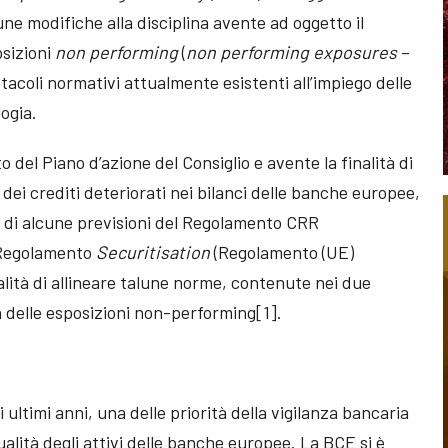
e modifiche alla disciplina avente ad oggetto il
sizioni
non performing
(
non performing exposures
–
tacoli normativi attualmente esistenti all’impiego delle
logia.
 del Piano d’azione del Consiglio e avente la finalità di
dei crediti deteriorati nei bilanci delle banche europee,
ne di alcune previsioni del Regolamento CRR
l Regolamento
Securitisation
(Regolamento (UE)
alità di allineare talune norme, contenute nei due
a delle esposizioni non-performing[1].
ultimi anni, una delle priorità della vigilanza bancaria
ualità degli attivi delle banche europee. La BCE si è