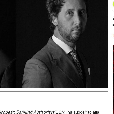
ropean Banking Authority
(“EBA”) ha suggerito alla