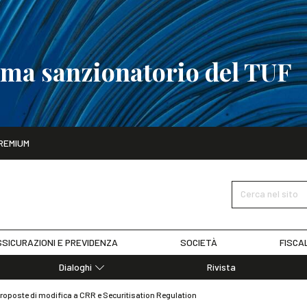
tema sanzionatorio del TUF
ito
REMIUM
tobre
La riforma del sistema sanzionatorio del TUF
SCOPRI I DET
Cerca nel sito
SICURAZIONI E PREVIDENZA
SOCIETÀ
FISCA
Dialoghi
Rivista
Dialoghi di Diritto dell'Economia
proposte di modifica a CRR e Securitisation Regulation
Editoriali