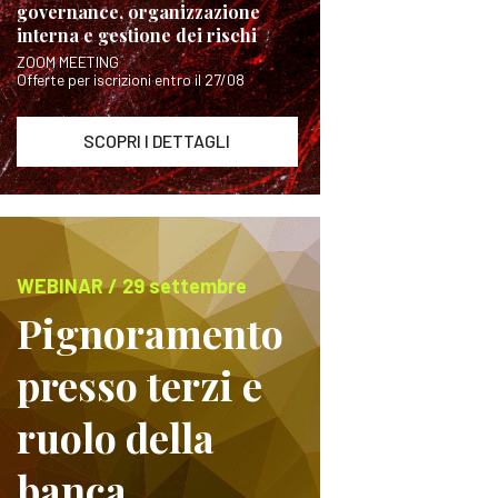
governance, organizzazione
interna e gestione dei rischi
ZOOM MEETING
Offerte per iscrizioni entro il 27/08
SCOPRI I DETTAGLI
WEBINAR / 29 settembre
Pignoramento
presso terzi e
ruolo della
banca