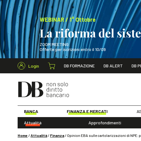
WEBINAR / 1° Ottobre
La riforma del sis
ZOOM MEETING
Offerte per iscrizioni entro il 10/09
Cerca nel s
DB FORMAZIONE
DB ALERT
DB P
Login
WEBINAR / 1° Ot
BANCA
FINANZA E MERCATI
AS
Attualità
Approfondimenti
Home
/
Attualità
/
Finanza
/
Opinion EBA sulle cartolarizzazioni di NPE: 