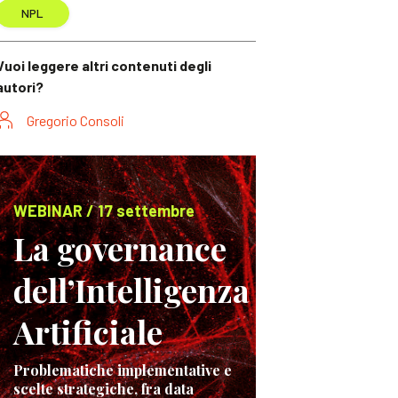
NPL
Vuoi leggere altri contenuti degli
autori?
Gregorio Consoli
WEBINAR / 17 settembre
La governance
dell’Intelligenza
Artificiale
Problematiche implementative e
scelte strategiche, fra data