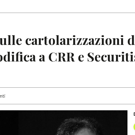
Articoli
Note
lle cartolarizzazioni 
difica a CRR e Securiti
nti