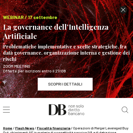
WEBINAR / 17 settembre
La governance dell’Intelligenza
Artificiale
Problematiche implementative e scelte strategiche, fra
data governance, organizzazione interna e gestione dei
rischi
ZOOM MEETING
Offerte per iscrizioni entro il 27/08
SCOPRI I DETTAGLI
Cerca nel sito
WEBINAR / 17 settembre
La governance dell’Intelligenza Artificiale
SCOPRI I DETTAGLI
Home
/
Flash News
/
Fiscalità finanziaria
/
Operazioni di Merger Levereged Buy
Out: chiarimenti AE in materia di soggettività passiva IVA e di detrazione