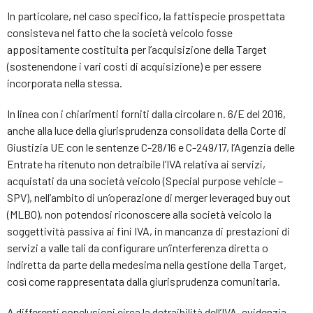
In particolare, nel caso specifico, la fattispecie prospettata
consisteva nel fatto che la società veicolo fosse
appositamente costituita per l’acquisizione della Target
(sostenendone i vari costi di acquisizione) e per essere
incorporata nella stessa.
In linea con i chiarimenti forniti dalla circolare n. 6/E del 2016,
anche alla luce della giurisprudenza consolidata della Corte di
Giustizia UE con le sentenze C-28/16 e C-249/17, l’Agenzia delle
Entrate ha ritenuto non detraibile l’IVA relativa ai servizi,
acquistati da una società veicolo (Special purpose vehicle –
SPV), nell’ambito di un’operazione di merger leveraged buy out
(MLBO), non potendosi riconoscere alla società veicolo la
soggettività passiva ai fini IVA, in mancanza di prestazioni di
servizi a valle tali da configurare un’interferenza diretta o
indiretta da parte della medesima nella gestione della Target,
così come rappresentata dalla giurisprudenza comunitaria.
A differenti conclusioni circa la detraibilità dell’IVA, evidenzia