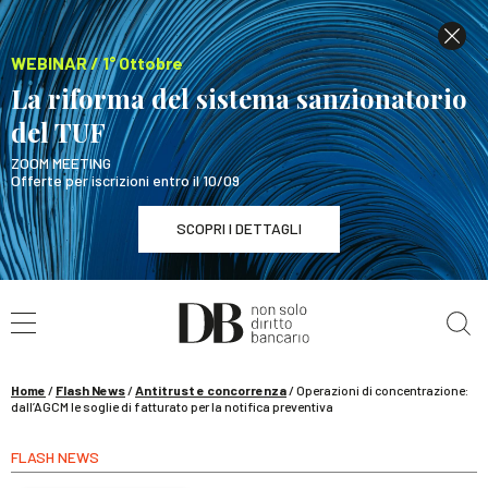
WEBINAR / 1° Ottobre
La riforma del sistema sanzionatorio
del TUF
ZOOM MEETING
Offerte per iscrizioni entro il 10/09
SCOPRI I DETTAGLI
Cerca nel sito
WEBINAR / 1° Ottobre
La riforma del sistema sanzionatorio del TUF
SCOPRI I DETTAGLI
Home
/
Flash News
/
Antitrust e concorrenza
/
Operazioni di concentrazione:
dall’AGCM le soglie di fatturato per la notifica preventiva
FLASH NEWS