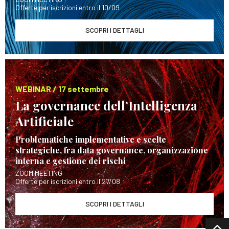
Offerte per iscrizioni entro il 10/09
SCOPRI I DETTAGLI
WEBINAR / 17 settembre
La governance dell’Intelligenza
Artificiale
Problematiche implementative e scelte
strategiche, fra data governance, organizzazione
interna e gestione dei rischi
ZOOM MEETING
Offerte per iscrizioni entro il 27/08
SCOPRI I DETTAGLI