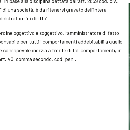
in base alla disciplina dettata dall’art. 2639 cod. civ.,
” dì una società, è da ritenersi gravato dell’intera
istratore “di diritto”.
ordine oggettivo e soggettivo, l’amministratore di fatto
onsabile per tutti i comportamenti addebitabili a quello
 e consapevole inerzia a fronte di tali comportamenti, in
’art. 40, comma secondo, cod. pen..