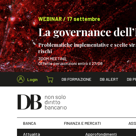
WEBINAR / 17 settembre
La governance dell’I
Problematiche implementative e scelte str
rischi
ZOOM MEETING
Offerte per iscrizioni entro il 27/08
Cerca nel s
DB FORMAZIONE
DB ALERT
DB P
Login
WEBINAR / 17 s
BANCA
FINANZA E MERCATI
ASS
Attualità
Approfondimenti