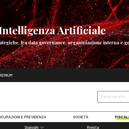
ntelligenza Artificiale
ategiche, fra data governance, organizzazione interna e ge
ito
REMIUM
ettembre
La governance dell’Intelligenza Artificiale
SCOPRI I DET
Cerca nel sito
ICURAZIONI E PREVIDENZA
SOCIETÀ
FISCAL
Dialoghi
Rivista