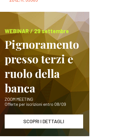
WEBINAR / 29 settembre
Pignoramento
presso terzi e
ruolo della
banca
ZOOM MEETING
Offerte per iscrizioni entro 08/09
SCOPRI I DETTAGLI