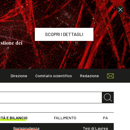
SCOPRI I DETTAGLI
stione dei
Direzione
Comitato scientifico
Redazione
TAGLI
ITÀ E BILANCIO
FALLIMENTO
PA
Giurisprudenza
Tesi di Laurea