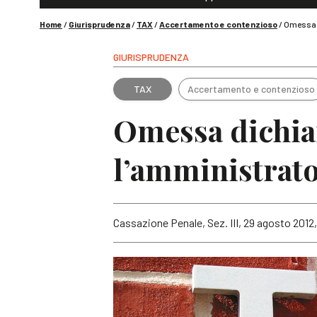
Home
/
Giurisprudenza
/
TAX
/
Accertamento e contenzioso
/
Omessa d
GIURISPRUDENZA
TAX
Accertamento e contenzioso
Omessa dichiar
l’amministrator
Cassazione Penale, Sez. III, 29 agosto 2012,