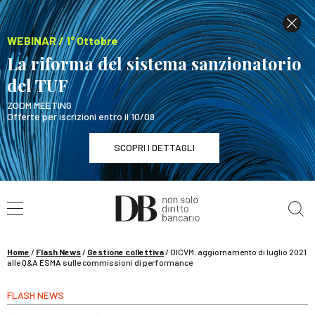
WEBINAR / 1° Ottobre
La riforma del sistema sanzionatorio
del TUF
ZOOM MEETING
Offerte per iscrizioni entro il 10/09
SCOPRI I DETTAGLI
Cerca nel sito
WEBINAR / 1° Ottobre
La riforma del sistema sanzionatorio del TUF
SCOPRI I DETTAGLI
Home
/
Flash News
/
Gestione collettiva
/
OICVM: aggiornamento di luglio 2021
alle Q&A ESMA sulle commissioni di performance
FLASH NEWS