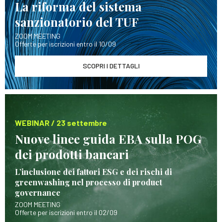
La riforma del sistema
sanzionatorio del TUF
ZOOM MEETING
Offerte per iscrizioni entro il 10/09
SCOPRI I DETTAGLI
WEBINAR / 23 settembre
Nuove linee guida EBA sulla POG
dei prodotti bancari
L’inclusione dei fattori ESG e dei rischi di
greenwashing nel processo di product
governance
ZOOM MEETING
Offerte per iscrizioni entro il 02/09