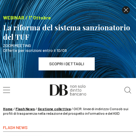
WEBINAR / 1° Ottobre
La riforma del sistema sanzionatorio
del TUF
ZOOM MEETING
Offerte per iscrizioni entro il 10/09
SCOPRI I DETTAGLI
Cerca nel sito
WEBINAR / 1° Ottobre
La riforma del sistema sanzionatorio del TUF
SCOPRI I DETTAGLI
Home
/
Flash News
/
Gestione collettiva
/
OICR: linee di indirizzo Consob sui
profili di trasparenza nella redazione del prospetto informativo e del KIID
FLASH NEWS