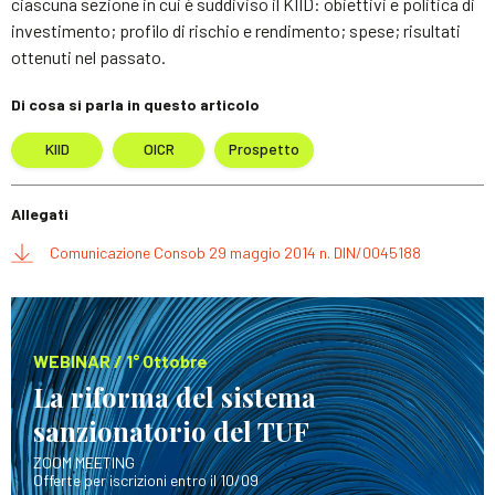
ciascuna sezione in cui è suddiviso il KIID: obiettivi e politica di
investimento; profilo di rischio e rendimento; spese; risultati
ottenuti nel passato.
Di cosa si parla in questo articolo
KIID
OICR
Prospetto
Allegati
Comunicazione Consob 29 maggio 2014 n. DIN/0045188
WEBINAR / 1° Ottobre
La riforma del sistema
sanzionatorio del TUF
ZOOM MEETING
Offerte per iscrizioni entro il 10/09