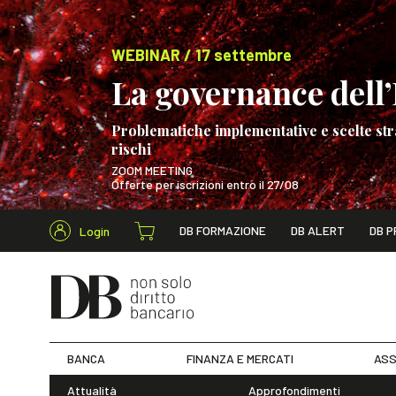
WEBINAR / 17 settembre
La governance dell’I
Problematiche implementative e scelte str
rischi
ZOOM MEETING
Offerte per iscrizioni entro il 27/08
Cerca nel s
DB FORMAZIONE
DB ALERT
DB P
Login
WEBINAR / 17 s
BANCA
FINANZA E MERCATI
ASS
Attualità
Approfondimenti