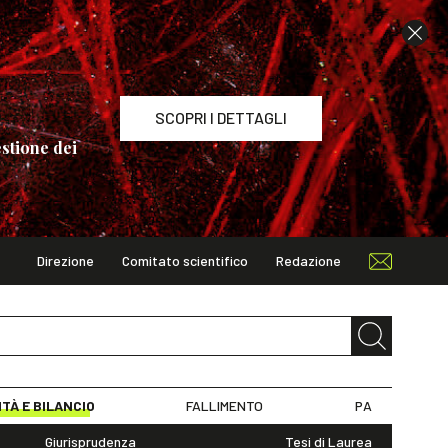
SCOPRI I DETTAGLI
stione dei
Direzione
Comitato scientifico
Redazione
TAGLI
ITÀ E BILANCIO
FALLIMENTO
PA
Giurisprudenza
Tesi di Laurea