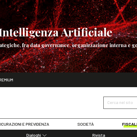
ntelligenza Artificiale
ategiche, fra data governance, organizzazione interna e ge
ito
REMIUM
ettembre
La governance dell’Intelligenza Artificiale
SCOPRI I DET
Cerca nel sito
ICURAZIONI E PREVIDENZA
SOCIETÀ
FISCAL
Dialoghi
Rivista