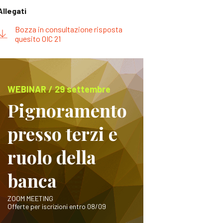
Allegati
Bozza in consultazione risposta
quesito OIC 21
WEBINAR / 29 settembre
Pignoramento
presso terzi e
ruolo della
banca
ZOOM MEETING
Offerte per iscrizioni entro 08/09