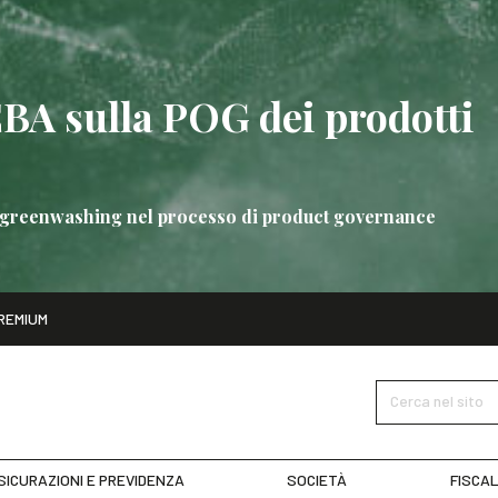
EBA sulla POG dei prodotti
 di greenwashing nel processo di product governance
ito
REMIUM
bre
Nuove linee guida EBA sulla POG dei prodotti bancari
SCOPRI 
Cerca nel sito
SICURAZIONI E PREVIDENZA
SOCIETÀ
FISCAL