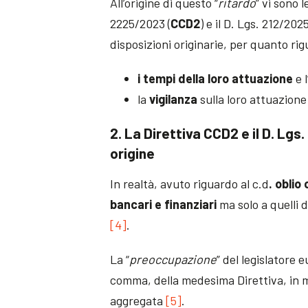
All’origine di questo “
ritardo
” vi sono 
2225/2023 (
CCD2
) e il D. Lgs. 212/20
disposizioni originarie, per quanto ri
i tempi della loro attuazione
e l
la
vigilanza
sulla loro attuazione 
2. La Direttiva CCD2 e il D. Lgs
origine
In realtà, avuto riguardo al c.d
. oblio
bancari e finanziari
ma solo a quelli 
[4]
.
La “
preoccupazione
” del legislatore 
comma, della medesima Direttiva, in 
aggregata
[5]
.