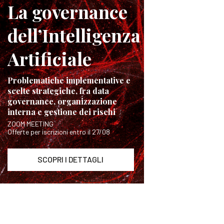
La governance
dell’Intelligenza
Artificiale
Problematiche implementative e
scelte strategiche, fra data
governance, organizzazione
interna e gestione dei rischi
ZOOM MEETING
Offerte per iscrizioni entro il 27/08
SCOPRI I DETTAGLI