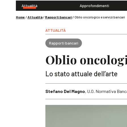
Attualità
Approfondimenti
Home
/
Attualità
/
Rapporti bancari
/
Oblio oncologico e servizi bancari
ATTUALITÀ
Rapporti bancari
Oblio oncologi
Lo stato attuale dell’arte
Stefano Del Magno
, U.O. Normativa Banc