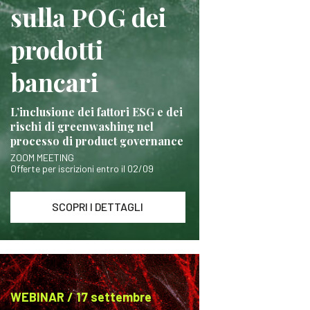
sulla POG dei
prodotti
bancari
L’inclusione dei fattori ESG e dei
rischi di greenwashing nel
processo di product governance
ZOOM MEETING
Offerte per iscrizioni entro il 02/09
SCOPRI I DETTAGLI
WEBINAR / 17 settembre