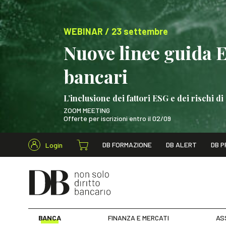
WEBINAR / 23 settembre
Nuove linee guida 
bancari
L’inclusione dei fattori ESG e dei rischi
ZOOM MEETING
Offerte per iscrizioni entro il 02/09
Cerca nel s
DB FORMAZIONE
DB ALERT
DB P
Login
WEBINAR / 23 settem
BANCA
FINANZA E MERCATI
AS