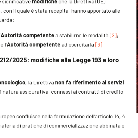
le significative
modifiche
che la Direttiva (UE)
25, con il quale è stata recepita, hanno apportato alle
guarda:
’
Autorità competente
a stabilirne le modalità
[2]
;
e l’
Autorità competente
ad esercitarla
[3]
. 212/2025: modifiche alla Legge 193 e loro
 oncologico
, la Direttiva
non fa riferimento ai servizi
di natura assicurativa, connessi ai contratti di credito
europeo confluisce nella formulazione dell’articolo 14, 4
materia di pratiche di commercializzazione abbinata e