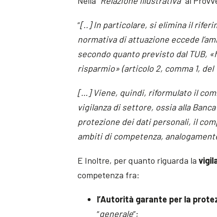
Nella “
Relazione illustrativa
” al Prov
“
[..] In particolare, si elimina il rif
normativa di attuazione eccede l’am
secondo quanto previsto dal TUB, «ha 
risparmio» (articolo 2, comma 1, del
[…] Viene, quindi, riformulato il co
vigilanza di settore, ossia alla Banca 
protezione dei dati personali, il com
ambiti di competenza, analogamente 
E Inoltre, per quanto riguarda la
vigi
competenza fra:
l’Autorità garante per la prote
“
generale
”;