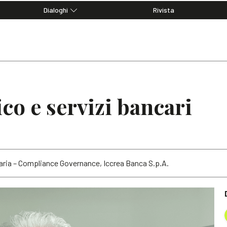
Dialoghi
Rivista
Dialoghi di Diritto dell'Economia
Editoriali
Articoli
Note
co e servizi bancari
aria – Compliance Governance, Iccrea Banca S.p.A.