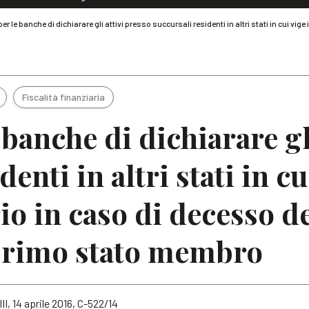
Dialoghi di Diritto dell'Economia
er le banche di dichiarare gli attivi presso succursali residenti in altri stati in cui vig
Editoriali
Articoli
Note
Fiscalità finanziaria
banche di dichiarare gl
enti in altri stati in cu
o in caso di decesso de
 primo stato membro
II, 14 aprile 2016, C-522/14