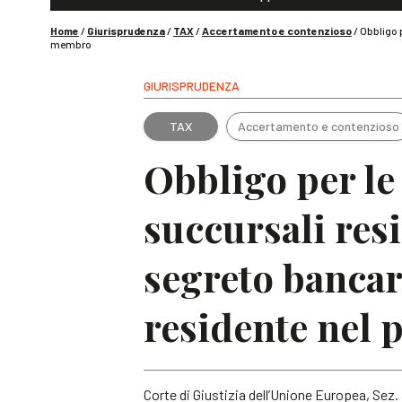
Home
/
Giurisprudenza
/
TAX
/
Accertamento e contenzioso
/
Obbligo p
membro
GIURISPRUDENZA
TAX
Accertamento e contenzioso
Obbligo per le 
succursali resid
segreto bancari
residente nel
Corte di Giustizia dell’Unione Europea, Sez. I