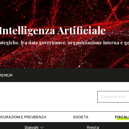
ntelligenza Artificiale
ategiche, fra data governance, organizzazione interna e ge
ito
REMIUM
ettembre
La governance dell’Intelligenza Artificiale
SCOPRI I DET
Cerca nel sito
ICURAZIONI E PREVIDENZA
SOCIETÀ
FISCAL
Dialoghi
Rivista