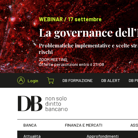
WEBINAR / 17 settembre
La governance dell’I
Problematiche implementative e scelte str
rischi
ZOOM MEETING
Offerte per iscrizioni entro il 27/08
Cerca nel s
DB FORMAZIONE
DB ALERT
DB P
Login
WEBINAR / 17 s
BANCA
FINANZA E MERCATI
ASS
Attualità
Approfondimenti