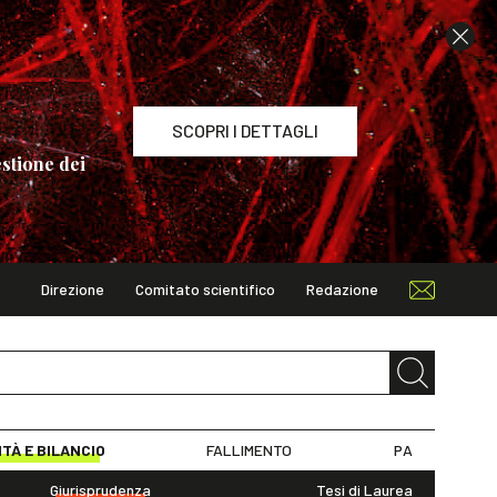
SCOPRI I DETTAGLI
stione dei
Direzione
Comitato scientifico
Redazione
TAGLI
ITÀ E BILANCIO
FALLIMENTO
PA
Giurisprudenza
Tesi di Laurea