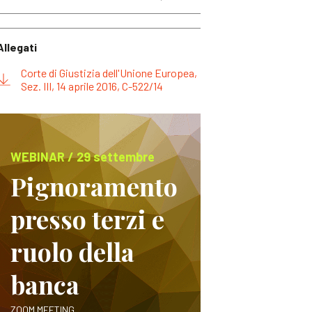
Allegati
Corte di Giustizia dell'Unione Europea,
Sez. III, 14 aprile 2016, C-522/14
WEBINAR / 29 settembre
Pignoramento
presso terzi e
ruolo della
banca
ZOOM MEETING