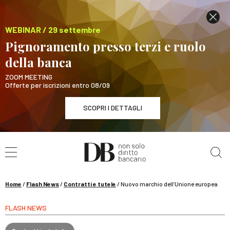
WEBINAR / 29 settembre
Pignoramento presso terzi e ruolo
della banca
ZOOM MEETING
Offerte per iscrizioni entro 08/09
SCOPRI I DETTAGLI
Cerca nel sito
WEBINAR / 29 settembre
Pignoramento presso terzi e ruolo della banca
SCOPRI I DETTAGLI
Home
/
Flash News
/
Contratti e tutele
/
Nuovo marchio dell’Unione europea
FLASH NEWS