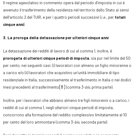
Il regime agevolativo in commento opera dal periodo d’imposta in cui è
avvenuto il trasferimento della residenza nel territorio dello Stato ai sensi
dell’articolo 2 del TUIR, e per i quattro periodi successivi (
i.e.
, per
totali
cinque anni
).
3. La proroga della detassazione per ulteriori cinque anni
La detassazione dei redditi di lavoro di cui al comma 1, inoltre, è
prorogata di ulteriori cinque periodi di imposta
, sia pur nel limite del 50
per cento, nei seguenti casi: (i) lavoratori con almeno un figlio minorenne o
a carico e/o (ii) lavoratori che acquistino un’unità immobiliare di tipo
residenziale in Italia, successivamente al trasferimento in Italia o nei dodici
[8]
mesi precedenti al trasferimento
(comma 3-
bis
, prima parte).
Inoltre, per i lavoratori che abbiano almeno tre figli minorenni o a carico, i
redditi di cui al comma 1, negli ulteriori cinque periodi di imposta,
concorrono alla formazione del reddito complessivo limitatamente al 10
per cento del loro ammontare (comma 3-
bis
, seconda parte).