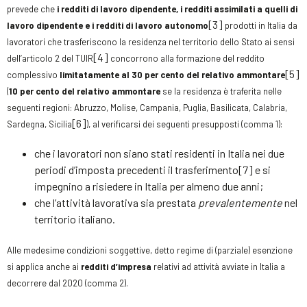
prevede che
i
redditi di lavoro dipendente, i redditi assimilati a quelli di
[3]
lavoro dipendente e i redditi di lavoro autonomo
prodotti in Italia da
lavoratori che trasferiscono la residenza nel territorio dello Stato ai sensi
[4]
dell’articolo 2 del TUIR
concorrono alla formazione del reddito
[5]
complessivo
limitatamente al 30 per cento del relativo ammontare
(
10 per cento del relativo ammontare
se la residenza è traferita nelle
seguenti regioni: Abruzzo, Molise, Campania, Puglia, Basilicata, Calabria,
[6]
Sardegna, Sicilia
), al verificarsi dei seguenti presupposti (comma 1):
che i lavoratori non siano stati residenti in Italia nei due
periodi d’imposta precedenti il trasferimento[7] e si
impegnino a risiedere in Italia per almeno due anni;
che l’attività lavorativa sia prestata
prevalentemente
nel
territorio italiano.
Alle medesime condizioni soggettive, detto regime di (parziale) esenzione
si applica anche ai
redditi d’impresa
relativi ad attività avviate in Italia a
decorrere dal 2020 (comma 2).