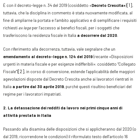
[1]
È con il decreto-legge n. 34 del 2019 (cosiddetto «
Decreto Crescita»
)
,
tuttavia, che la disciplina in commento è stata nuovamente modificata, al
fine di ampliarne la portata e l’ambito applicativo e di semplificare i requisiti
richiesti
ex lege
per l’accesso ai benefici fiscali, per i soggetti che
trasferiscono la residenza fiscale in Italia
a decorrere dal 2020
.
Con riferimento alla decorrenza, tuttavia, vale segnalare che un
emendamento al decreto-legge n. 124 del 2019
(recante «Disposizioni
urgenti in materia fiscale e per esigenze indifferibili»: cosiddetto “Collegato
[2]
Fiscale”)
, in corso di conversione, estende l’applicabilità delle maggiori
agevolazioni disposte dal Decreto Crescita anche ai lavoratori rientrati in
Italia
a partire dal 30 aprile 2019
, purché questi risultino beneficiari del
regime per i lavoratori impatriati.
2. La detassazione dei redditi da lavoro nei primi cinque anni di
attività prestata in Italia
Passando alla disamina delle disposizioni che si applicheranno dal 2020 (o
dal 2019, ricorrendone le condizioni) il riformulato testo dell’articolo 16