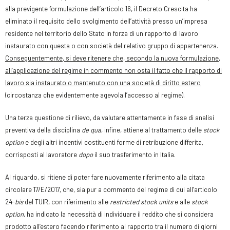
alla previgente formulazione dell’articolo 16, il Decreto Crescita ha
eliminato il requisito dello svolgimento dell’attività presso un’impresa
residente nel territorio dello Stato in forza di un rapporto di lavoro
instaurato con questa o con società del relativo gruppo di appartenenza.
Conseguentemente, si deve ritenere che, secondo la nuova formulazione,
all’applicazione del regime in commento non osta il fatto che il rapporto di
lavoro sia instaurato o mantenuto con una società di diritto estero
(circostanza che evidentemente agevola l’accesso al regime).
Una terza questione di rilievo, da valutare attentamente in fase di analisi
preventiva della disciplina
de qua
, infine, attiene al trattamento delle
stock
option
e degli altri incentivi costituenti forme di retribuzione differita,
corrisposti al lavoratore
dopo
il suo trasferimento in Italia.
Al riguardo, si ritiene di poter fare nuovamente riferimento alla citata
circolare 17/E/2017, che, sia pur a commento del regime di cui all’articolo
24-
bis
del TUIR, con riferimento alle
restricted stock units
e alle
stock
option
, ha indicato la necessità di individuare il reddito che si considera
prodotto all’estero facendo riferimento al rapporto tra il numero di giorni