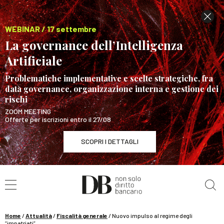
WEBINAR / 17 settembre
La governance dell’Intelligenza
Artificiale
Problematiche implementative e scelte strategiche, fra
data governance, organizzazione interna e gestione dei
rischi
ZOOM MEETING
Offerte per iscrizioni entro il 27/08
SCOPRI I DETTAGLI
Cerca nel sito
WEBINAR / 17 settembre
La governance dell’Intelligenza Artificiale
SCOPRI I DETTAGLI
Home
/
Attualità
/
Fiscalità generale
/
Nuovo impulso al regime degli
“impatriati”