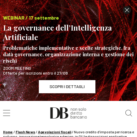
WEBINAR / 17 settembre
La governance dell’Intelligenza
Artificiale
Problematiche implementative e scelte strategiche, fra
data governance, organizzazione interna e gestione dei
rischi
ZOOM MEETING
Offerte per iscrizioni entro il 27/08
SCOPRI I DETTAGLI
Cerca nel sito
WEBINAR / 17 settembre
La governance dell’Intelligenza Artificiale
SCOPRI I DETTAGLI
Home
/
Flash News
/
Agevolazioni fiscali
/
Nuovo credito d’imposta per ricerca e
sviluppo, innovazione tecnologica e design: in GU le disposizioni applicative