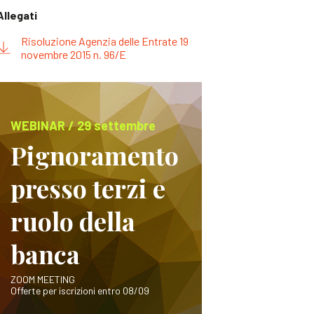
Allegati
Risoluzione Agenzia delle Entrate 19
novembre 2015 n. 96/E
WEBINAR / 29 settembre
Pignoramento
presso terzi e
ruolo della
banca
ZOOM MEETING
Offerte per iscrizioni entro 08/09