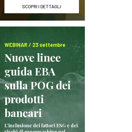
SCOPRI I DETTAGLI
WEBINAR / 23 settembre
Nuove linee
guida EBA
sulla POG dei
prodotti
bancari
L’inclusione dei fattori ESG e dei
rischi di greenwashing nel