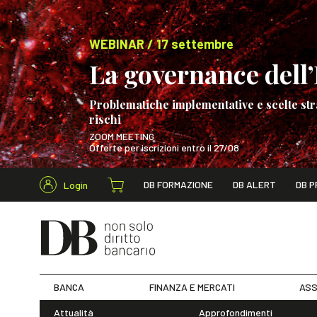
WEBINAR / 17 settembre
La governance dell’I
Problematiche implementative e scelte str
rischi
ZOOM MEETING
Offerte per iscrizioni entro il 27/08
Cerca nel s
DB FORMAZIONE
DB ALERT
DB P
Login
WEBINAR / 17 s
BANCA
FINANZA E MERCATI
ASS
Attualità
Approfondimenti