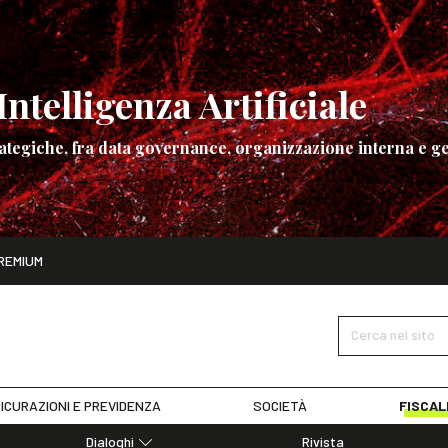
ntelligenza Artificiale
ategiche, fra data governance, organizzazione interna e ge
ito
REMIUM
ettembre
La governance dell’Intelligenza Artificiale
SCOPRI I DET
Cerca nel sito
ICURAZIONI E PREVIDENZA
SOCIETÀ
FISCAL
Dialoghi
Rivista