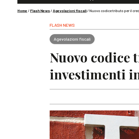
Home
/
Flash News
/
Agevolazioni fiscali
/
Nuovo codice tributo per il cr
FLASH NEWS
Agevolazioni fiscali
Nuovo codice t
investimenti i