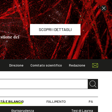
SCOPRI I DETTAGLI
stione dei
Direzione
Comitato scientifico
Redazione
TAGLI
ITÀ E BILANCIO
FALLIMENTO
PA
Giurisprudenza
Tesi di Laurea