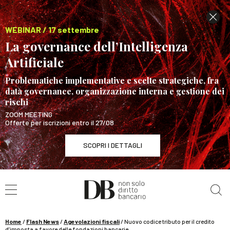
WEBINAR / 17 settembre
La governance dell’Intelligenza
Artificiale
Problematiche implementative e scelte strategiche, fra
data governance, organizzazione interna e gestione dei
rischi
ZOOM MEETING
Offerte per iscrizioni entro il 27/08
SCOPRI I DETTAGLI
Cerca nel sito
WEBINAR / 17 settembre
La governance dell’Intelligenza Artificiale
SCOPRI I DETTAGLI
Home
/
Flash News
/
Agevolazioni fiscali
/
Nuovo codice tributo per il credito
d’imposta a favore delle fondazioni bancarie