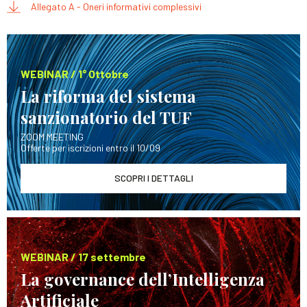
Allegato A - Oneri informativi complessivi
WEBINAR / 1° Ottobre
La riforma del sistema
sanzionatorio del TUF
ZOOM MEETING
Offerte per iscrizioni entro il 10/09
SCOPRI I DETTAGLI
WEBINAR / 17 settembre
La governance dell’Intelligenza
Artificiale