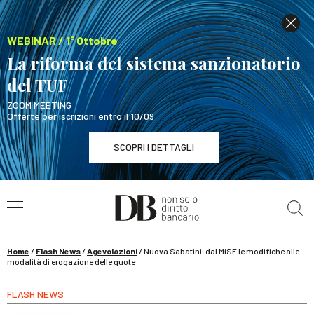
WEBINAR / 1° Ottobre
La riforma del sistema sanzionatorio
del TUF
ZOOM MEETING
Offerte per iscrizioni entro il 10/09
SCOPRI I DETTAGLI
Cerca nel sito
WEBINAR / 1° Ottobre
La riforma del sistema sanzionatorio del TUF
SCOPRI I DETTAGLI
Home
/
Flash News
/
Agevolazioni
/
Nuova Sabatini: dal MiSE le modifiche alle
modalità di erogazione delle quote
FLASH NEWS