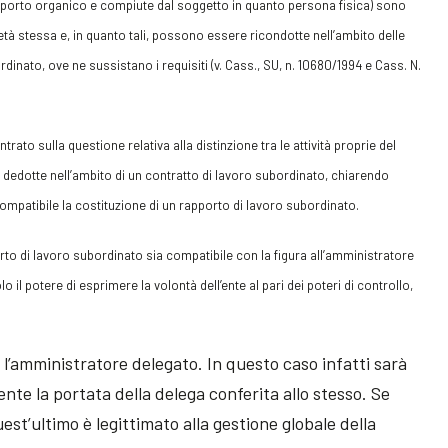
l rapporto organico e compiute dal soggetto in quanto persona fisica) sono
ietà stessa e, in quanto tali, possono essere ricondotte nell’ambito delle
dinato, ove ne sussistano i requisiti (v. Cass., SU, n. 10680/1994 e Cass. N.
ato sulla questione relativa alla distinzione tra le attività proprie del
 dedotte nell’ambito di un contratto di lavoro subordinato, chiarendo
 compatibile la costituzione di un rapporto di lavoro subordinato.
orto di lavoro subordinato sia compatibile con la figura all’amministratore
 il potere di esprimere la volontà dell’ente al pari dei poteri di controllo,
 l’amministratore delegato. In questo caso infatti sarà
te la portata della delega conferita allo stesso. Se
uest’ultimo è legittimato alla gestione globale della