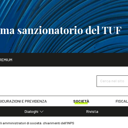
tema sanzionatorio del TUF
ito
REMIUM
tobre
La riforma del sistema sanzionatorio del TUF
SCOPRI I DET
Cerca nel sito
ICURAZIONI E PREVIDENZA
SOCIETÀ
FISCAL
Dialoghi
Rivista
Dialoghi di Diritto dell'Economia
i amministratori di società: chiarimenti dell’INPS
Editoriali