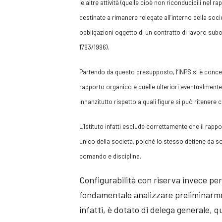
le altre attività (quelle cioè non riconducibili ne
destinate a rimanere relegate all’interno della soc
obbligazioni oggetto di un contratto di lavoro subor
1793/1996).
Partendo da questo presupposto, l’INPS si è concentr
rapporto organico e quelle ulteriori eventualmente
innanzitutto rispetto a quali figure si può ritenere
L’Istituto infatti esclude correttamente che il rapp
unico della società, poiché lo stesso detiene da solo
comando e disciplina.
Configurabilità con riserva invece per
fondamentale analizzare preliminarmen
infatti, è dotato di delega generale, q