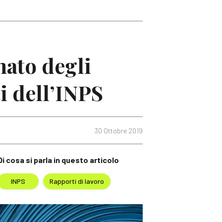
nato degli
i dell’INPS
30 Ottobre 2019
Di cosa si parla in questo articolo
INPS
Rapporti di lavoro