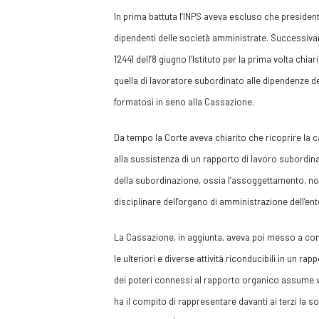
In prima battuta l’INPS aveva escluso che presiden
dipendenti delle società amministrate. Successiva
12441 dell’8 giugno l’Istituto per la prima volta chi
quella di lavoratore subordinato alle dipendenze
formatosi in seno alla Cassazione.
Da tempo la Corte aveva chiarito che ricoprire la c
alla sussistenza di un rapporto di lavoro subordin
della subordinazione, ossia l’assoggettamento, nono
disciplinare dell’organo di amministrazione dell’ent
La Cassazione, in aggiunta, aveva poi messo a confro
le ulteriori e diverse attività riconducibili in un r
dei poteri connessi al rapporto organico assume va
ha il compito di rappresentare davanti ai terzi la soc