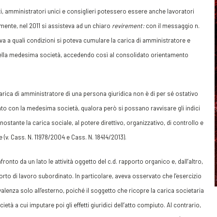
ti, amministratori unici e consiglieri potessero essere anche lavoratori
mente, nel 2011 si assisteva ad un chiaro
revirement:
con il messaggio n.
ariva a quali condizioni si poteva cumulare la carica di amministratore e
 della medesima società, accedendo così al consolidato orientamento
arica di amministratore di una persona giuridica non è di per sé ostativo
ato con la medesima società, qualora però si possano ravvisare gli indici
stante la carica sociale, al potere direttivo, organizzativo, di controllo e
e (v. Cass. N. 11978/2004 e Cass. N. 18414/2013).
nto da un lato le attività oggetto del c.d. rapporto organico e, dall’altro,
apporto di lavoro subordinato. In particolare, aveva osservato che l’esercizio
lenza solo all’esterno, poiché il soggetto che ricopre la carica societaria
ietà a cui imputare poi gli effetti giuridici dell’atto compiuto. Al contrario,