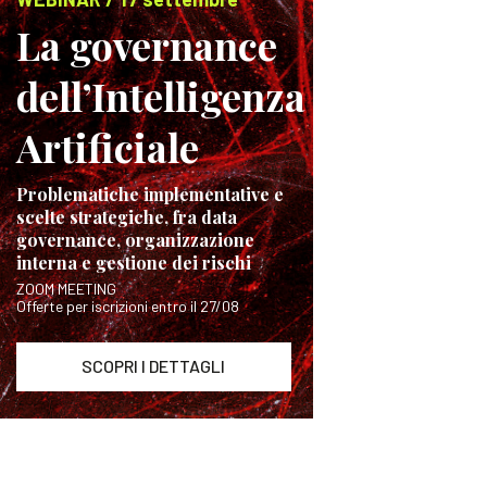
La governance
dell’Intelligenza
Artificiale
Problematiche implementative e
scelte strategiche, fra data
governance, organizzazione
interna e gestione dei rischi
ZOOM MEETING
Offerte per iscrizioni entro il 27/08
SCOPRI I DETTAGLI