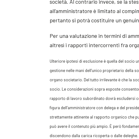
società. Al contrario invece, se la ste
all’amministratore è limitato al compime
pertanto si potrà costituire un genui
Per una valutazione in termini di amm
altresì i rapporti intercorrenti fra or
Ulteriore ipotesi di esclusione è quella del socio 
gestione nelle mani dell’unico proprietario della so
organo societario. Del tutto irrilevante è che la soc
socio. Le considerazioni sopra esposte consentono
rapporto di lavoro subordinato dovrà escludersi co
figura dell’amministratore con delega e del presiden
strettamente attinente al rapporto organico che p
può avere il contenuto più ampio. È però fondamen
discendono dalla carica ricoperta o dalle deleghe. 