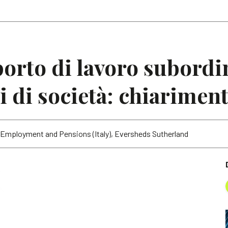
Articoli
Note
porto di lavoro subordi
 di società: chiariment
d Employment and Pensions (Italy), Eversheds Sutherland