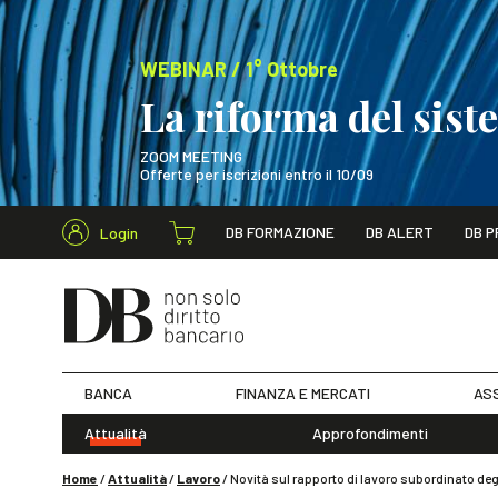
WEBINAR / 1° Ottobre
La riforma del sis
ZOOM MEETING
Offerte per iscrizioni entro il 10/09
Cerca nel s
DB FORMAZIONE
DB ALERT
DB P
Login
WEBINAR / 1° Ot
BANCA
FINANZA E MERCATI
ASS
Attualità
Approfondimenti
Home
/
Attualità
/
Lavoro
/
Novità sul rapporto di lavoro subordinato degl