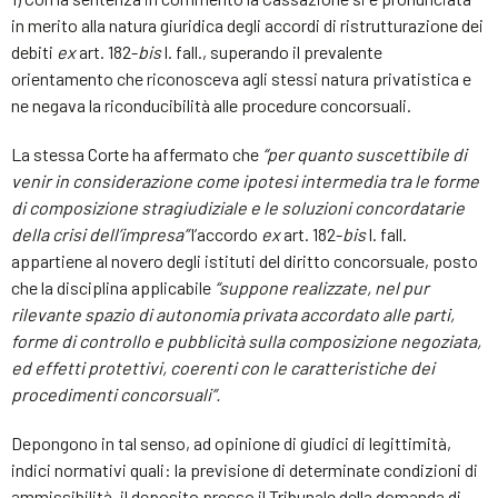
in merito alla natura giuridica degli accordi di ristrutturazione dei
debiti
ex
art. 182-
bis
l. fall., superando il prevalente
orientamento che riconosceva agli stessi natura privatistica e
ne negava la riconducibilità alle procedure concorsuali.
La stessa Corte ha affermato che
“per quanto suscettibile di
venir in considerazione come ipotesi intermedia tra le forme
di composizione stragiudiziale e le soluzioni concordatarie
della crisi dell’impresa”
l’accordo
ex
art. 182-
bis
l. fall.
appartiene al novero degli istituti del diritto concorsuale, posto
che la disciplina applicabile
“suppone realizzate, nel pur
rilevante spazio di autonomia privata accordato alle parti,
forme di controllo e pubblicità sulla composizione negoziata,
ed effetti protettivi, coerenti con le caratteristiche dei
procedimenti concorsuali”.
Depongono in tal senso, ad opinione di giudici di legittimità,
indici normativi quali: la previsione di determinate condizioni di
ammissibilità, il deposito presso il Tribunale della domanda di