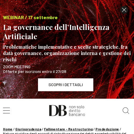
WEBINAR / 17 settembre
La governance dell’Intelligenza
Artificiale
Problematiche implementative e scelte strategiche, fra
data governance, organizzazione interna e gestione dei
rischi
ZOOM MEETING
Offerte per iscrizioni entro il 27/08
SCOPRI I DETTAGLI
Cerca nel sito
WEBINAR / 17 settembre
La governance dell’Intelligenza Artificiale
SCOPRI I DETTAGLI
Home
/
Giurisprudenza
/
Fallimentare - Restructuring
/
Prededuzione
/
Natura giuridica degli accordi di ristrutturazione dei debiti e prededucibilità del