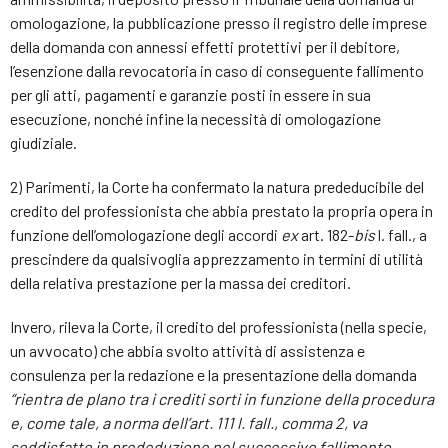
omologazione, la pubblicazione presso il registro delle imprese
della domanda con annessi effetti protettivi per il debitore,
l’esenzione dalla revocatoria in caso di conseguente fallimento
per gli atti, pagamenti e garanzie posti in essere in sua
esecuzione, nonché infine la necessità di omologazione
giudiziale.
2) Parimenti, la Corte ha confermato la natura prededucibile del
credito del professionista che abbia prestato la propria opera in
funzione dell’omologazione degli accordi
ex
art. 182-
bis
l. fall., a
prescindere da qualsivoglia apprezzamento in termini di utilità
della relativa prestazione per la massa dei creditori.
Invero, rileva la Corte, il credito del professionista (nella specie,
un avvocato) che abbia svolto attività di assistenza e
consulenza per la redazione e la presentazione della domanda
“rientra de plano tra i crediti sorti in funzione della procedura
e, come tale, a norma dell’art. 111 l. fall., comma 2, va
soddisfatto in prededuzione nel successivo fallimento,