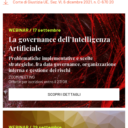
Corte di Giustizia UE, Sez. VI, 6 dicembre 2021, n. C-670 20
WEBINAR / 17 settembre
La governance dell’Intelligenza
Artificiale
Problematiche implementative e scelte
strategiche, fra data governance, organizzazione
interna e gestione dei rischi
ZOOM MEETING
Offerte per iscrizioni entro il 27/08
SCOPRI I DETTAGLI
WEBINAR / 29 settembre