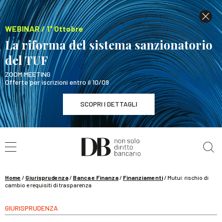
WEBINAR / 1° Ottobre
La riforma del sistema sanzionatorio
del TUF
ZOOM MEETING
Offerte per iscrizioni entro il 10/09
SCOPRI I DETTAGLI
Cerca nel sito
WEBINAR / 1° Ottobre
La riforma del sistema sanzionatorio del TUF
SCOPRI I DETTAGLI
Home
/
Giurisprudenza
/
Banca e Finanza
/
Finanziamenti
/
Mutui: rischio di
cambio e requisiti di trasparenza
GIURISPRUDENZA