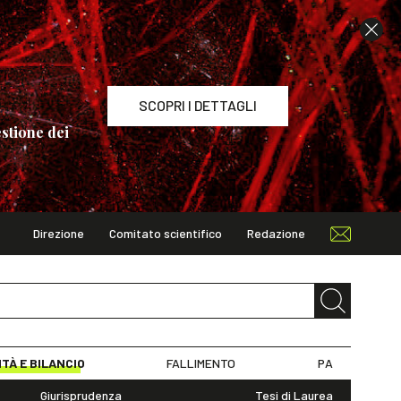
SCOPRI I DETTAGLI
stione dei
Direzione
Comitato scientifico
Redazione
TAGLI
ITÀ E BILANCIO
FALLIMENTO
PA
Giurisprudenza
Tesi di Laurea