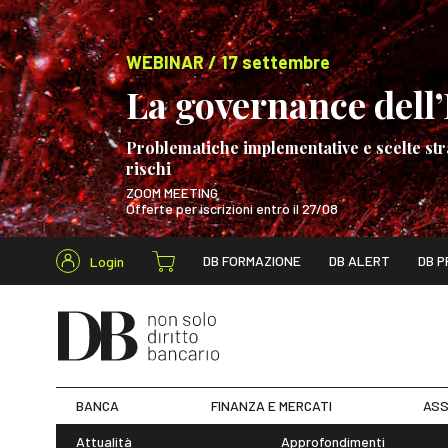
WEBINAR / 17 settembre
La governance dell’I
Problematiche implementative e scelte str
rischi
ZOOM MEETING
Offerte per iscrizioni entro il 27/08
Cerca nel s
DB FORMAZIONE
DB ALERT
DB P
Login
WEBINAR / 17 s
BANCA
FINANZA E MERCATI
ASS
Attualità
Approfondimenti