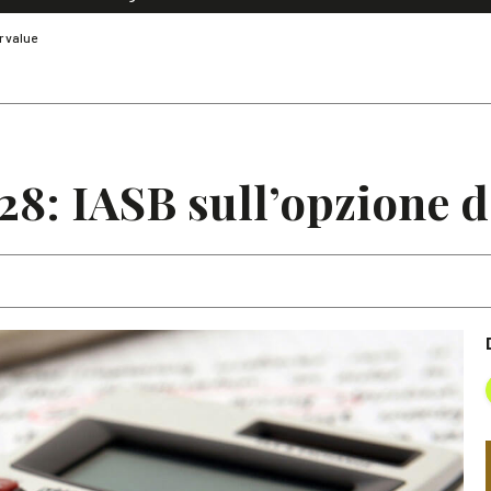
Dialoghi di Diritto dell'Economia
r value
Editoriali
Articoli
Note
28: IASB sull’opzione de