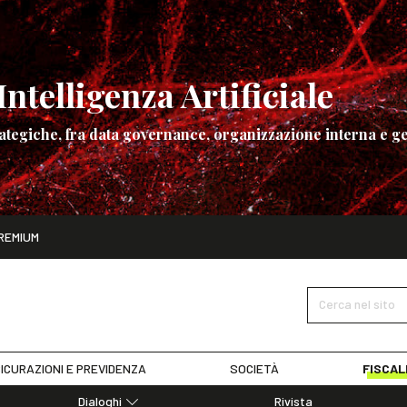
ntelligenza Artificiale
ategiche, fra data governance, organizzazione interna e ge
ito
REMIUM
ettembre
La governance dell’Intelligenza Artificiale
SCOPRI I DET
Cerca nel sito
ICURAZIONI E PREVIDENZA
SOCIETÀ
FISCAL
Dialoghi
Rivista