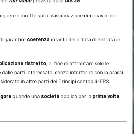
 del
fair value
prevista dallo
IAS 28
.
guenze dirette sulla classificazione dei ricavi e dei
 di garantire
coerenza
in vista della data di entrata in
plicazione ristretto
, al fine di affrontare solo le
dalle parti interessate, senza interferire con la prassi
derate in altre parti dei Principi contabili IFRS.
igore
quando una
società
applica per la
prima volta