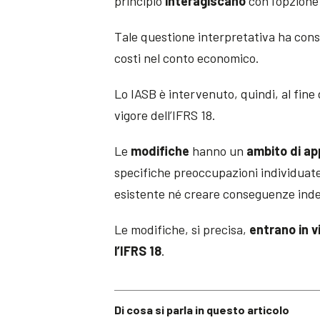
principio
interagiscano
con l’opzione
Tale questione interpretativa ha conse
costi nel conto economico.
Lo IASB è intervenuto, quindi, al fine
vigore dell’IFRS 18.
Le
modifiche
hanno un
ambito di ap
specifiche preoccupazioni individuate 
esistente né creare conseguenze indesi
Le modifiche, si precisa,
entrano in v
l’IFRS 18
.
Di cosa si parla in questo articolo