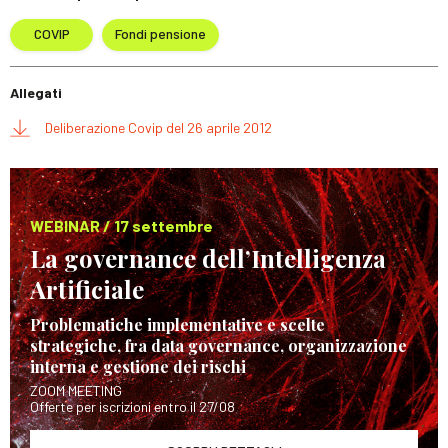
COVIP
Fondi pensione
Allegati
Deliberazione Covip del 26 aprile 2012
WEBINAR / 17 settembre
La governance dell’Intelligenza
Artificiale
Problematiche implementative e scelte
strategiche, fra data governance, organizzazione
interna e gestione dei rischi
ZOOM MEETING
Offerte per iscrizioni entro il 27/08