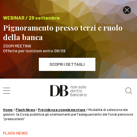
WEBINAR / 29 settembre
Pignoramento presso terzi e ruolo
della banca
ZOOM MEETING
Offerte per iscrizioni entro 08/09
SCOPRI I DETTAGLI
Cerca nel sito
WEBINAR / 29 settembre
Pignoramento presso terzi e ruolo della banca
SCOPRI I DETTAGLI
Home
/
Flash News
/
Previdenza complementare
/
Modalità di selezione dei
gestori: la Covip pubblica gli orientamenti per l’adeguamento dei fondi pensione
“preesistenti”
FLASH NEWS