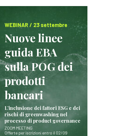
WEBINAR / 23 settembre
Nuove linee
guida EBA
sulla POG dei
prodotti
bancari
L’inclusione dei fattori ESG e dei
rischi di greenwashing nel
processo di product governance
ZOOM MEETING
Offerte per iscrizioni entro il 02/09