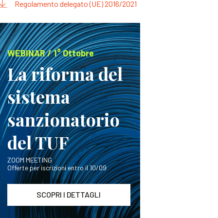
Regolamento delegato (UE) 2016/2021
WEBINAR / 1° Ottobre
La riforma del
sistema
sanzionatorio
del TUF
ZOOM MEETING
Offerte per iscrizioni entro il 10/09
SCOPRI I DETTAGLI