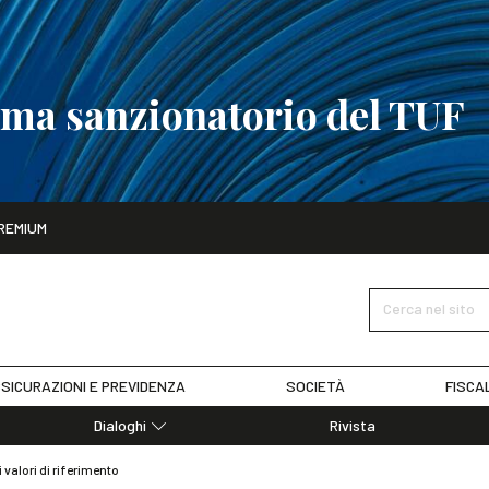
tema sanzionatorio del TUF
ito
REMIUM
tobre
La riforma del sistema sanzionatorio del TUF
SCOPRI I DET
Cerca nel sito
SICURAZIONI E PREVIDENZA
SOCIETÀ
FISCA
Dialoghi
Rivista
Dialoghi di Diritto dell'Economia
 valori di riferimento
Editoriali