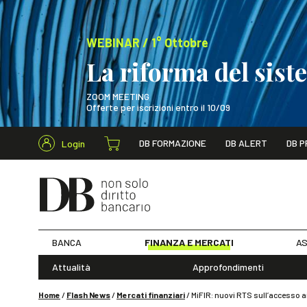
WEBINAR / 1° Ottobre
La riforma del sis
ZOOM MEETING
Offerte per iscrizioni entro il 10/09
Cerca nel s
DB FORMAZIONE
DB ALERT
DB P
Login
WEBINAR / 1° Ot
BANCA
FINANZA E MERCATI
AS
Attualità
Approfondimenti
Home
/
Flash News
/
Mercati finanziari
/
MiFIR: nuovi RTS sull’accesso ai