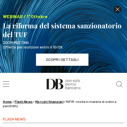
WEBINAR / 1° Ottobre
La riforma del sistema sanzionatorio
del TUF
ZOOM MEETING
Offerte per iscrizioni entro il 10/09
SCOPRI I DETTAGLI
Cerca nel sito
WEBINAR / 1° Ottobre
La riforma del sistema sanzionatorio del TUF
SCOPRI I DETTAGLI
Home
/
Flash News
/
Mercati finanziari
/
MiFIR: novità in materia di ordini a
pacchetto
FLASH NEWS