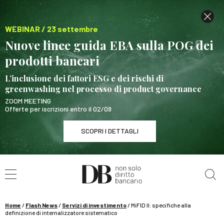
WEBINAR / 23 settembre
Nuove linee guida EBA sulla POG dei
prodotti bancari
L’inclusione dei fattori ESG e dei rischi di
greenwashing nel processo di product governance
ZOOM MEETING
Offerte per iscrizioni entro il 02/09
SCOPRI I DETTAGLI
Cerca nel sito
WEBINAR / 23 settembre
Nuove linee guida EBA sulla POG dei prodotti
bancari
Home
/
Flash News
/
Servizi di investimento
/
MiFID II: specifiche alla
SCOPRI I DETTAGLI
definizione di internalizzatore sistematico