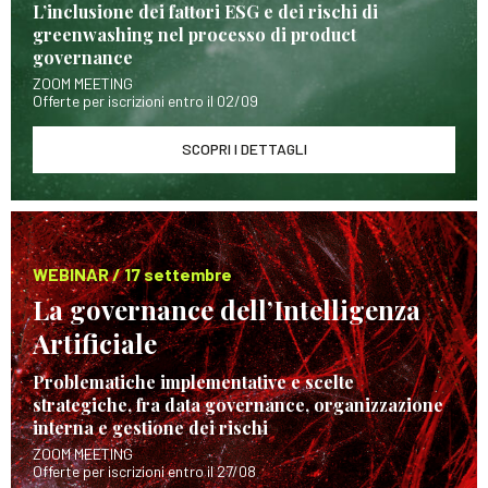
L’inclusione dei fattori ESG e dei rischi di
greenwashing nel processo di product
governance
ZOOM MEETING
Offerte per iscrizioni entro il 02/09
SCOPRI I DETTAGLI
WEBINAR / 17 settembre
La governance dell’Intelligenza
Artificiale
Problematiche implementative e scelte
strategiche, fra data governance, organizzazione
interna e gestione dei rischi
ZOOM MEETING
Offerte per iscrizioni entro il 27/08