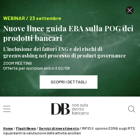
WEBINAR / 23 settembre
Nuove linee guida EBA sulla POG dei
prodotti bancari
L’inclusione dei fattori ESG e dei rischi di
greenwashing nel processo di product governance
ZOOM MEETING
Offerte per iscrizioni entro il 02/09
SCOPRI I DETTAGLI
Cerca nel sito
WEBINAR / 23 settembre
Nuove linee guida EBA sulla POG dei prodotti
bancari
Home
/
Flash News
/
Servizi di investimento
/
MIFID II: opinion ESMA sugli RTS
SCOPRI I DETTAGLI
riguardanti la valutazione delle attività ancillari