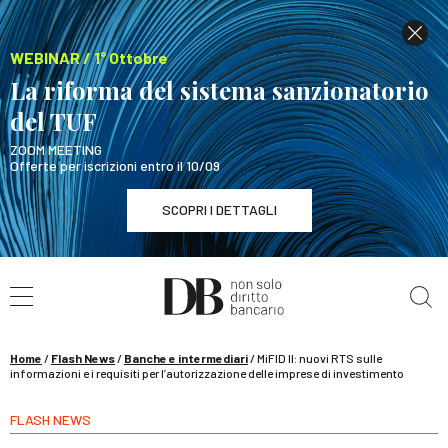
WEBINAR / 1° Ottobre
La riforma del sistema sanzionatorio
del TUF
ZOOM MEETING
Offerte per iscrizioni entro il 10/09
SCOPRI I DETTAGLI
Cerca nel sito
WEBINAR / 1° Ottobre
La riforma del sistema sanzionatorio del TUF
SCOPRI I DETTAGLI
Home
/
Flash News
/
Banche e intermediari
/
MiFID II: nuovi RTS sulle
informazioni e i requisiti per l’autorizzazione delle imprese di investimento
FLASH NEWS