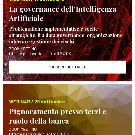
La governance dell’Intelligenza
Artificiale
Problematiche implementative e scelte
strategiche, fra data governance, organizzazione
interna e gestione dei rischi
ZOOM MEETING
Offerte per iscrizioni entro il 27/08
SCOPRI I DETTAGLI
WEBINAR / 29 settembre
Pignoramento presso terzi e
ruolo della banca
ZOOM MEETING
Offerte per iscrizioni entro 08/09