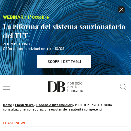
WEBINAR / 1° Ottobre
La riforma del sistema sanzionatorio
del TUF
ZOOM MEETING
Offerte per iscrizioni entro il 10/09
SCOPRI I DETTAGLI
Cerca nel sito
WEBINAR / 1° Ottobre
La riforma del sistema sanzionatorio del TUF
SCOPRI I DETTAGLI
Home
/
Flash News
/
Banche e intermediari
/
MiFID II: nuovi RTS sulla
consultazione, collaborazione e poteri delle autorità competenti
FLASH NEWS