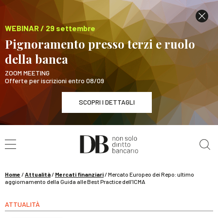
WEBINAR / 29 settembre
Pignoramento presso terzi e ruolo
della banca
ZOOM MEETING
Offerte per iscrizioni entro 08/09
SCOPRI I DETTAGLI
Cerca nel sito
WEBINAR / 29 settembre
Pignoramento presso terzi e ruolo della banca
SCOPRI I DETTAGLI
Home
/
Attualità
/
Mercati finanziari
/
Mercato Europeo dei Repo: ultimo
aggiornamento della Guida alle Best Practice dell’ICMA
ATTUALITÀ