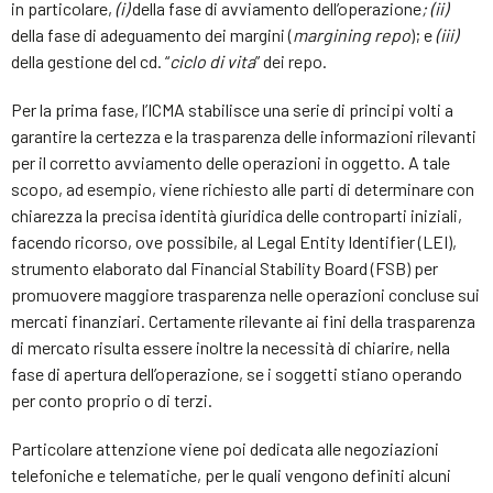
in particolare,
(i)
della fase di avviamento dell’operazione
; (ii)
della fase di adeguamento dei margini (
margining repo
); e
(iii)
della gestione del cd. “
ciclo di vita
” dei repo.
Per la prima fase, l’ICMA stabilisce una serie di principi volti a
garantire la certezza e la trasparenza delle informazioni rilevanti
per il corretto avviamento delle operazioni in oggetto. A tale
scopo, ad esempio, viene richiesto alle parti di determinare con
chiarezza la precisa identità giuridica delle controparti iniziali,
facendo ricorso, ove possibile, al Legal Entity Identifier (LEI),
strumento elaborato dal Financial Stability Board (FSB) per
promuovere maggiore trasparenza nelle operazioni concluse sui
mercati finanziari. Certamente rilevante ai fini della trasparenza
di mercato risulta essere inoltre la necessità di chiarire, nella
fase di apertura dell’operazione, se i soggetti stiano operando
per conto proprio o di terzi.
Particolare attenzione viene poi dedicata alle negoziazioni
telefoniche e telematiche, per le quali vengono definiti alcuni