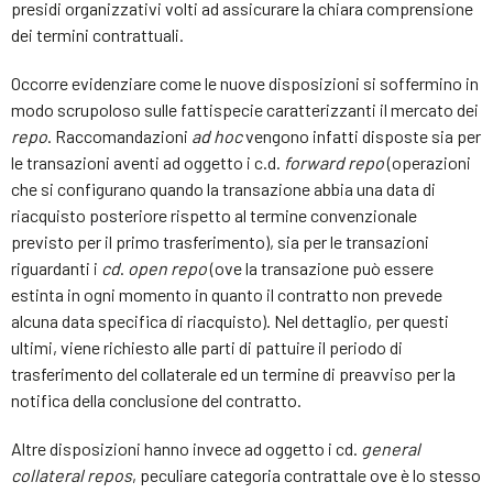
presidi organizzativi volti ad assicurare la chiara comprensione
dei termini contrattuali.
Occorre evidenziare come le nuove disposizioni si soffermino in
modo scrupoloso sulle fattispecie caratterizzanti il mercato dei
repo
. Raccomandazioni
ad hoc
vengono infatti disposte sia per
le transazioni aventi ad oggetto i c.d.
forward repo
(operazioni
che si configurano quando la transazione abbia una data di
riacquisto posteriore rispetto al termine convenzionale
previsto per il primo trasferimento), sia per le transazioni
riguardanti i
cd
.
open repo
(ove la transazione può essere
estinta in ogni momento in quanto il contratto non prevede
alcuna data specifica di riacquisto). Nel dettaglio, per questi
ultimi, viene richiesto alle parti di pattuire il periodo di
trasferimento del collaterale ed un termine di preavviso per la
notifica della conclusione del contratto.
Altre disposizioni hanno invece ad oggetto i cd.
general
collateral repos
, peculiare categoria contrattale ove è lo stesso