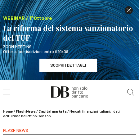
WEBINAR / 1° Ottobre
La riforma del sistema sanzionatorio
del TUF
ZOOM MEETING
Offerte per iscrizioni entro il 10/09
SCOPRI I DETTAGLI
Cerca nel sito
WEBINAR / 1° Ottobre
La riforma del sistema sanzionatorio del TUF
SCOPRI I DETTAGLI
Home
/
Flash News
/
Capital markets
/
Mercati finanziari italiani: i dati
dell’ultimo bollettino Consob
FLASH NEWS