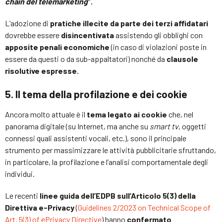
chain del telemarketing
“.
L’adozione di
pratiche illecite da parte dei terzi affidatari
dovrebbe essere
disincentivata
assistendo gli obblighi con
apposite penali economiche
(in caso di violazioni poste in
essere da questi o da sub-appaltatori) nonché da
clausole
risolutive espresse.
5. Il tema della profilazione e dei cookie
Ancora molto attuale è il
tema legato ai cookie
che, nel
panorama digitale (su Internet, ma anche su
smart tv
, oggetti
connessi quali assistenti vocali, etc.), sono il principale
strumento per massimizzare le attività pubblicitarie sfruttando,
in particolare, la profilazione e l’analisi comportamentale degli
individui.
Le recenti
linee guida dell’EDPB sull’Articolo 5(3) della
Direttiva e-Privacy
(
Guidelines 2/2023 on Technical Scope of
Art. 5(3) of ePrivacy Directive
) hanno
confermato