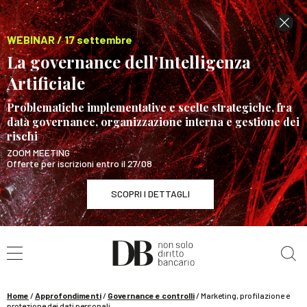
WEBINAR / 17 settembre
La governance dell’Intelligenza
Artificiale
Problematiche implementative e scelte strategiche, fra
data governance, organizzazione interna e gestione dei
rischi
ZOOM MEETING
Offerte per iscrizioni entro il 27/08
SCOPRI I DETTAGLI
Cerca nel sito
WEBINAR / 17 settembre
La governance dell’Intelligenza Artificiale
SCOPRI I DETTAGLI
Home
/
Approfondimenti
/
Governance e controlli
/
Marketing, profilazione e
protezione dei dati personali