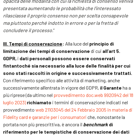
opacità delle modalità con cui la richiesta di consenso veniva
presentata aumentando le probabilità che l’interessato
rilasciasse il proprio consenso non per scelta consapevole
ma piuttosto perché indotto in errore o per la fretta di
concludere il processo.
”
III. Tempi di conservazione
:
Alla luce del
principio di
limitazione dei tempi di conservazione
di cui
all’art 5.
GDPR,
i
dati personali possono essere conservati
fintantoché sia necessario alla luce delle finalità per cui
sono stati raccolti in origine e successivamente trattati.
Con riferimento specifico alle attività di marketing, anche
successivamente all’entrata in vigore del GDPR,
il Garante
ha a
più riprese (da ultimo nel
provvedimento doc.web 9920942 del 18
luglio 2023)
richiamato
i termini di conservazione indicati nel
provvedimento
web 21103045 del 24 Febbraio 2005 in materia di
Fidelity card e garanzie per i consumatori
che, nonostante la
portata non più prescrittiva, è ancora il
benchmark
di
riferimento per le tempistiche di conservazione dei dati