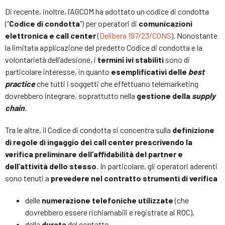
Di recente, inoltre, l’AGCOM ha adottato un codice di condotta
(“
Codice di condotta
”) per operatori di
comunicazioni
elettronica e call center
(
Delibera 197/23/CONS
). Nonostante
la limitata applicazione del predetto Codice di condotta e la
volontarietà dell’adesione, i
termini ivi stabiliti
sono di
particolare interesse, in quanto
esemplificativi delle
best
practice
che tutti i soggetti che effettuano telemarketing
dovrebbero integrare, soprattutto nella
gestione della
supply
chain
.
Tra le altre, il Codice di condotta si concentra sulla
definizione
di regole di ingaggio dei call center prescrivendo la
verifica preliminare dell’affidabilità del partner e
dell’attività dello stesso
. In particolare, gli operatori aderenti
sono tenuti a
prevedere nel contratto strumenti di verifica
delle
numerazione telefoniche utilizzate
(che
dovrebbero essere richiamabili e registrate al ROC),
della
durata
del contatto,