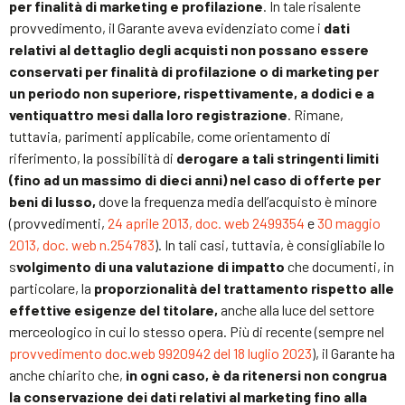
per finalità di marketing e profilazione
. In tale risalente
provvedimento, il Garante aveva evidenziato come i
dati
relativi al dettaglio degli acquisti non possano essere
conservati per finalità di profilazione o di marketing per
un periodo non superiore, rispettivamente, a dodici e a
ventiquattro mesi dalla loro registrazione
. Rimane,
tuttavia, parimenti applicabile, come orientamento di
riferimento, la possibilità di
derogare a tali stringenti limiti
(fino ad un massimo di dieci anni) nel caso di offerte per
beni di lusso,
dove la frequenza media dell’acquisto è minore
(provvedimenti,
24 aprile 2013, doc. web 2499354
e
30 maggio
2013, doc. web n.254783
). In tali casi, tuttavia, è consigliabile lo
s
volgimento di una valutazione di impatto
che documenti, in
particolare, la
proporzionalità del trattamento rispetto alle
effettive esigenze del titolare,
anche alla luce del settore
merceologico in cui lo stesso opera. Più di recente (sempre nel
provvedimento doc.web 9920942 del 18 luglio 2023
), il Garante ha
anche chiarito che,
in ogni caso, è da ritenersi non congrua
la conservazione dei dati relativi al marketing fino alla