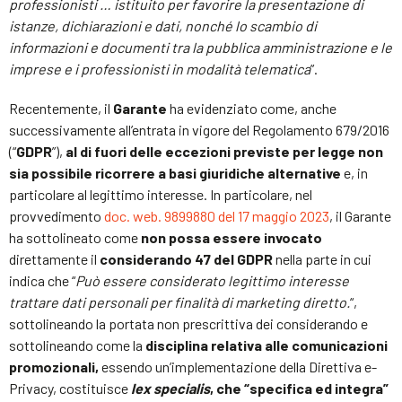
professionisti … istituito per favorire la presentazione di
istanze, dichiarazioni e dati, nonché lo scambio di
informazioni e documenti tra la pubblica amministrazione e le
imprese e i professionisti in modalità telematica
”.
Recentemente, il
Garante
ha evidenziato come, anche
successivamente all’entrata in vigore del Regolamento 679/2016
(“
GDPR
”),
al di fuori delle eccezioni previste per legge non
sia possibile ricorrere a basi giuridiche alternative
e, in
particolare al legittimo interesse. In particolare, nel
provvedimento
doc. web. 9899880 del 17 maggio 2023
, il Garante
ha sottolineato come
non possa essere invocato
direttamente il
considerando 47 del GDPR
nella parte in cui
indica che “
Può essere considerato legittimo interesse
trattare dati personali per finalità di marketing diretto.
“,
sottolineando la portata non prescrittiva dei considerando e
sottolineando come la
disciplina relativa alle comunicazioni
promozionali,
essendo un’implementazione della Direttiva e-
Privacy, costituisce
lex specialis
, che “specifica ed integra”