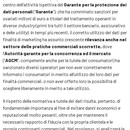
centro dell’attività ispettiva del
Garante per la protezione dei
dati personali
(“
Garante
”), che ha comminato sanzioni per
svariati milioni di euro a titolari del trattamento operanti in
diverse
industry
(primi tra tutti il settore bancario, assicurativo
e delle
utility
). In tempi più recenti, il corretto utilizzo dei dati per
finalità di marketing ha assunto crescente
rilevanza anche nel
settore delle pratiche commerciali scorrette,
dove
l’
Autorità garante per la concorrenza ed il mercato
(“
AGCM
”, competente anche per la tutela dei consumatori) ha
sanzionato diversi operatori per non aver correttamente
informato i consumatori in merito all’utilizzo dei loro dati per
finalità commerciali, o non aver offerto loro la possibilità di
scegliere liberamente in merito a tale utilizzo.
Il rispetto della normativa a tutela dei dati risulta, pertanto, di
fondamentale importanza al fine di evitare danni economici e
reputazionali molto pesanti, oltre che per mantenere il
necessario rapporto di fiducia con la propria clientela e le
proprie controparti commerciali. Nel prosieguo, si analizzerà la