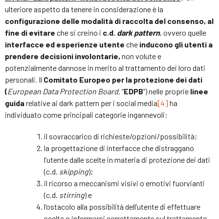
ulteriore aspetto da tenere in considerazione è la
configurazione delle modalità di raccolta del consenso, al
fine di evitare
che si creino i
c.d.
dark pattern
, ovvero quelle
interfacce ed esperienze utente
che
inducono gli utenti a
prendere decisioni involontarie,
non volute e
potenzialmente dannose in merito al trattamento dei loro dati
personali. Il
Comitato Europeo per la protezione dei dati
(
European Data Protection Board,
“
EDPB
”) nelle proprie
linee
guida
relative ai dark pattern per i social media
[4]
ha
individuato come principali categorie ingannevoli:
il sovraccarico di richieste/opzioni/possibilità;
la progettazione di interfacce che distraggano
l’utente dalle scelte in materia di protezione dei dati
(c.d.
skipping
);
il ricorso a meccanismi visivi o emotivi fuorvianti
(c.d.
stirring
) e
l’ostacolo alla possibilità dell’utente di effettuare
scelte o informarsi correttamente sul trattamento