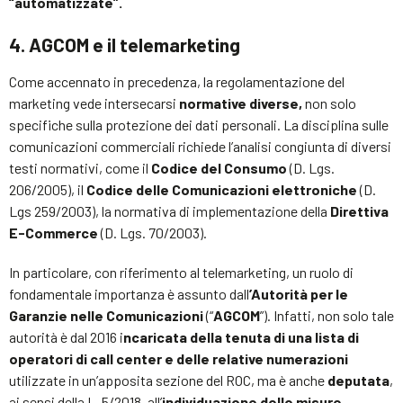
“automatizzate”.
4. AGCOM e il telemarketing
Come accennato in precedenza, la regolamentazione del
marketing vede intersecarsi
normative diverse,
non solo
specifiche sulla protezione dei dati personali. La disciplina sulle
comunicazioni commerciali richiede l’analisi congiunta di diversi
testi normativi, come il
Codice del Consumo
(D. Lgs.
206/2005), il
Codice delle Comunicazioni elettroniche
(D.
Lgs 259/2003), la normativa di implementazione della
Direttiva
E-Commerce
(D. Lgs. 70/2003).
In particolare, con riferimento al telemarketing, un ruolo di
fondamentale importanza è assunto dall
’Autorità per le
Garanzie nelle Comunicazioni
(“
AGCOM
”). Infatti, non solo tale
autorità è dal 2016 i
ncaricata della tenuta di una lista di
operatori di call center e delle relative numerazioni
utilizzate in un’apposita sezione del ROC, ma è anche
deputata
,
ai sensi della L. 5/2018, all’
individuazione delle misure