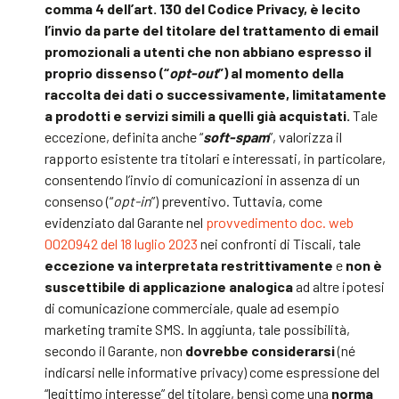
comma 4 dell’art. 130 del Codice Privacy, è lecito
l’invio da parte del titolare del trattamento di email
promozionali a utenti che non abbiano espresso il
proprio dissenso (“
opt-out
”) al momento della
raccolta dei dati o successivamente, limitatamente
a prodotti e servizi simili a quelli già acquistati.
Tale
eccezione, definita anche “
soft-spam
”, valorizza il
rapporto esistente tra titolari e interessati, in particolare,
consentendo l’invio di comunicazioni in assenza di un
consenso (“
opt-in
”) preventivo. Tuttavia, come
evidenziato dal Garante nel
provvedimento doc. web
0020942 del 18 luglio 2023
nei confronti di Tiscali, tale
eccezione va interpretata restrittivamente
e
non è
suscettibile di applicazione analogica
ad altre ipotesi
di comunicazione commerciale, quale ad esempio
marketing tramite SMS. In aggiunta, tale possibilità,
secondo il Garante, non
dovrebbe considerarsi
(né
indicarsi nelle informative privacy) come espressione del
“legittimo interesse” del titolare, bensì come una
norma