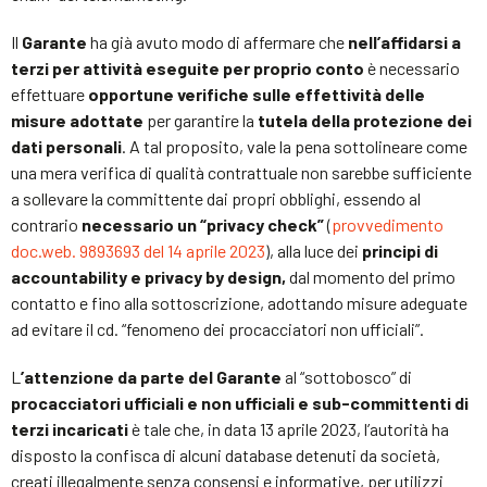
Il
Garante
ha già avuto modo di affermare che
nell’affidarsi a
terzi per attività eseguite per proprio conto
è necessario
effettuare
opportune verifiche sulle effettività delle
misure adottate
per garantire la
tutela della protezione dei
dati personali
. A tal proposito, vale la pena sottolineare come
una mera verifica di qualità contrattuale non sarebbe sufficiente
a sollevare la committente dai propri obblighi, essendo al
contrario
necessario un “privacy check”
(
provvedimento
doc.web. 9893693 del 14 aprile 2023
), alla luce dei
principi di
accountability e privacy by design,
dal momento del primo
contatto e fino alla sottoscrizione, adottando misure adeguate
ad evitare il cd. “fenomeno dei procacciatori non ufficiali”.
L
’attenzione da parte del Garante
al “sottobosco” di
procacciatori ufficiali e non ufficiali e sub-committenti di
terzi incaricati
è tale che, in data 13 aprile 2023, l’autorità ha
disposto la confisca di alcuni database detenuti da società,
creati illegalmente senza consensi e informative, per utilizzi