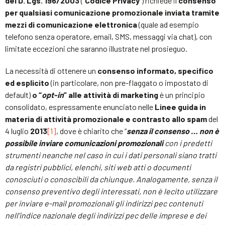
del D. Lgs. 196/2003
(“
Codice Privacy
“) richiede il
consenso
per qualsiasi comunicazione promozionale inviata tramite
mezzi di comunicazione elettronica
(quale ad esempio
telefono senza operatore, email, SMS, messaggi via chat), con
limitate eccezioni che saranno illustrate nel prosieguo.
La necessità di ottenere un
consenso informato,
specifico
ed esplicito
(in particolare, non pre-flaggato o impostato di
default)
o “
opt-in
” alle attività di marketing
è un principio
consolidato, espressamente enunciato nelle
Linee guida in
materia di attività promozionale e contrasto allo spam
del
4 luglio
2013
[1]
, dove è chiarito che “
senza il consenso … non è
possibile inviare comunicazioni promozionali
con i predetti
strumenti neanche nel caso in cui i dati personali siano tratti
da registri pubblici, elenchi, siti web atti o documenti
conosciuti o conoscibili da chiunque. Analogamente, senza il
consenso preventivo degli interessati, non è lecito utilizzare
per inviare e-mail promozionali gli indirizzi pec contenuti
nell’indice nazionale degli indirizzi pec delle imprese e dei