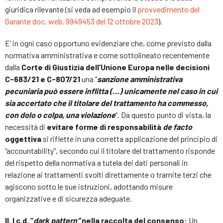
giuridica rilevante (si veda ad esempio il
provvedimento del
Garante doc. web. 9949453 del 12 ottobre 2023
).
E’ in ogni caso opportuno evidenziare che, come previsto dalla
normativa amministrativa e come sottolineato recentemente
dalla
Corte di Giustizia dell’Unione Europa nelle decisioni
C-683/21 e C-807/21
una “
sanzione amministrativa
pecuniaria può essere inflitta (…) unicamente nel caso in cui
sia accertato che il titolare del trattamento ha commesso,
con dolo o colpa, una violazione
“. Da questo punto di vista, la
necessità di
evitare forme di responsabilità
de facto
oggettiva
si riflette in una corretta applicazione del principio di
“accountability”, secondo cui il titolare del trattamento risponde
del rispetto della normativa a tutela dei dati personali in
relazione ai trattamenti svolti direttamente o tramite terzi che
agiscono sotto le sue istruzioni, adottando misure
organizzative e di sicurezza adeguate.
II. I c.d. “
dark pattern”
nella raccolta del consenso
:
Un