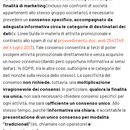
finalità di marketing
(incluso nei confronti di società
appartenenti allo stesso gruppo societario), è necessario
prevedere un
consenso specifico, accompagnato da
adeguata informativa circa le categorie di destinatari dei
dati
(v. Linee Guida in materia di attività promozionale e
contrasto allo spam di cui al
provvedimento doc. web 2542348
del 4 luglio 2013
). Tale consenso consentirà ai terzi di poter
svolgere attività promozionale direttamente e senza acquisire
un nuovo consenso (dando però opportuna informativa ai sensi
dell’art. 14 GDPR, tra le altre cose, sull’origine e le categorie dei
dati nonché sulla revoca dello stesso). La specificità del
consenso
non richiede,
tuttavia, una
moltiplicazione
irragionevole dei consensi.
In particolare,
qualora la finalità
sia unica,
non sarà necessario chiedere consensi specifici per
ogni attività, ma sarà s
ufficiente un consenso unico
. Allo
stesso tempo, purché l’
informativa sia chiara
, è accettabile la
presentazione di un unico consenso per modalità
“tradizionali”
(es. chiamate con operatore)
e