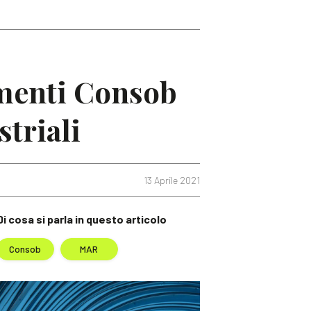
amenti Consob
striali
13 Aprile 2021
Di cosa si parla in questo articolo
Consob
MAR