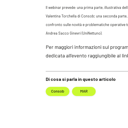
Il
webinar
prevede: una prima parte,
illustrativa de
Valentina Torchella di Consob; una
seconda parte,
confronto sulle novità e problematiche operative 
Andrea Sacco Ginevri (UniNettuno).
Per maggiori informazioni sul programma
dedicata all’evento raggiungibile al lin
Di cosa si parla in questo articolo
Consob
MAR