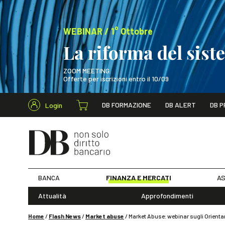
WEBINAR / 1° Ottobre
La riforma del sis
ZOOM MEETING
Offerte per iscrizioni entro il 10/09
Cerca nel s
DB FORMAZIONE
DB ALERT
DB P
Login
WEBINAR / 1° Ot
BANCA
FINANZA E MERCATI
AS
Attualità
Approfondimenti
Home
/
Flash News
/
Market abuse
/
Market Abuse: webinar sugli Orienta