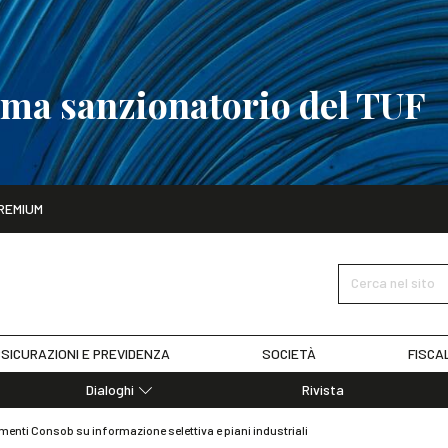
tema sanzionatorio del TUF
ito
REMIUM
tobre
La riforma del sistema sanzionatorio del TUF
SCOPRI I DET
Cerca nel sito
SICURAZIONI E PREVIDENZA
SOCIETÀ
FISCA
Dialoghi
Rivista
Dialoghi di Diritto dell'Economia
menti Consob su informazione selettiva e piani industriali
Editoriali