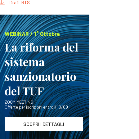
Draft RTS
WEBINAR / 1° Ottobre
La riforma del
sistema
sanzionatorio
del TUF
ZOOM MEETING
Offerte per iscrizioni entro il 10/09
SCOPRI I DETTAGLI