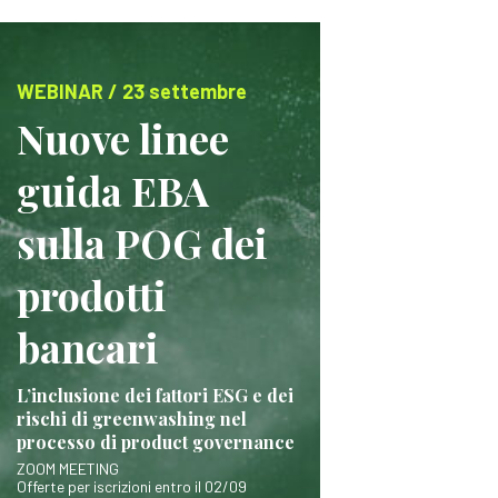
WEBINAR / 23 settembre
Nuove linee
guida EBA
sulla POG dei
prodotti
bancari
L’inclusione dei fattori ESG e dei
rischi di greenwashing nel
processo di product governance
ZOOM MEETING
Offerte per iscrizioni entro il 02/09