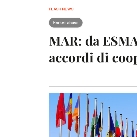
FLASH NEWS
Market abuse
MAR: da ESMA 
accordi di coop