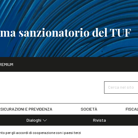
tema sanzionatorio del TUF
ito
REMIUM
tobre
La riforma del sistema sanzionatorio del TUF
SCOPRI I DET
Cerca nel sito
SICURAZIONI E PREVIDENZA
SOCIETÀ
FISCA
Dialoghi
Rivista
Dialoghi di Diritto dell'Economia
o per gli accordi di cooperazione con i paesi terzi
Editoriali