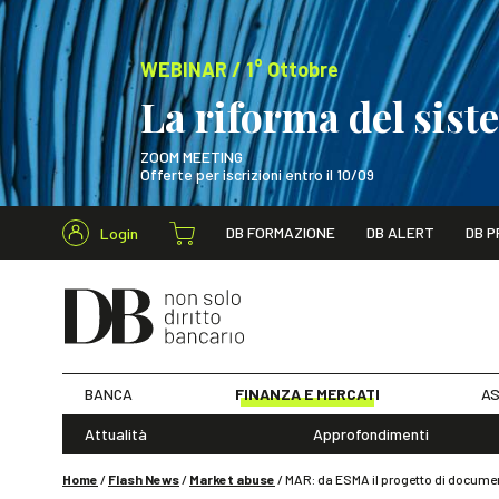
WEBINAR / 1° Ottobre
La riforma del sis
ZOOM MEETING
Offerte per iscrizioni entro il 10/09
Cerca nel s
DB FORMAZIONE
DB ALERT
DB P
Login
WEBINAR / 1° Ot
BANCA
FINANZA E MERCATI
AS
Attualità
Approfondimenti
Home
/
Flash News
/
Market abuse
/
MAR: da ESMA il progetto di document