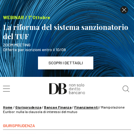
WEBINAR / 1° Ottobre
La riforma del sistema sanzionatorio
del TUF
ZOOM MEETING
Offerte per iscrizioni entro il 10/09
SCOPRI I DETTAGLI
Cerca nel sito
WEBINAR / 1° Ottobre
La riforma del sistema sanzionatorio del TUF
SCOPRI I DETTAGLI
Home
/
Giurisprudenza
/
Banca e Finanza
/
Finanziamenti
/
Manipolazione
Euribor: nulla la clausola di interessi del mutuo
GIURISPRUDENZA