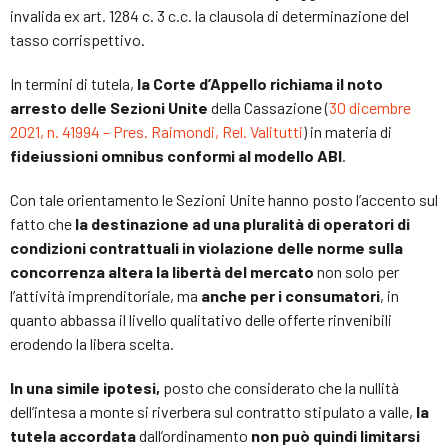
invalida ex art. 1284 c. 3 c.c. la clausola di determinazione del
tasso corrispettivo.
In termini di tutela,
la Corte d’Appello richiama il noto
arresto delle Sezioni Unite
della Cassazione (
30 dicembre
2021, n. 41994 – Pres. Raimondi, Rel. Valitutti
) in materia di
fideiussioni omnibus conformi al modello ABI
.
Con tale orientamento le Sezioni Unite hanno posto l’accento sul
fatto che
la destinazione ad una pluralità di operatori di
condizioni contrattuali in violazione delle norme sulla
concorrenza altera la libertà del mercato
non solo per
l’attività imprenditoriale, ma
anche per i consumatori
, in
quanto abbassa il livello qualitativo delle offerte rinvenibili
erodendo la libera scelta.
In una simile ipotesi,
posto che considerato che la nullità
dell’intesa a monte si riverbera sul contratto stipulato a valle,
la
tutela accordata
dall’ordinamento
non può quindi limitarsi