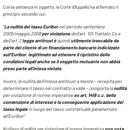
Con la sentenza in oggetto, la Corte d’Appello ha affermato il
principio secondo cui:
“
La nullità del tasso Euribor
nel periodo settembre
2005/maggio 2008
per violazione
dell’art. 101 Trattato Ce e
dell’art. 2
legge antitrust è
quindi
utilmente invocabile
da
parte del cliente di un finanziamento bancario indicizzato
sull’Euribor
,
legittimato ad ottenere il ripristino delle
condizioni legali anche se il soggetto mutuante non abbia
preso parte all’intesa vietata
.
Invero, la nullità dell’intesa antitrust a monte – recepita per
determinare il tasso nel contratto a valle – comporta la
nullità
per violazione di norme imperative
ex art. 1418 c.c. della
convenzione di interessi e la conseguente applicazione del
tasso legale
in luogo del tasso contrattuale parametrato
all’Euribor.
”
Al rilievo di nullità per violazione di norma imperativa
non osta