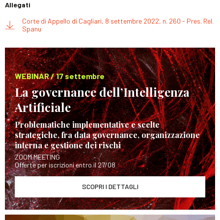
Allegati
Corte di Appello di Cagliari, 8 settembre 2022, n. 260 - Pres. Rel.
Spanu
WEBINAR / 17 settembre
La governance dell’Intelligenza
Artificiale
Problematiche implementative e scelte
strategiche, fra data governance, organizzazione
interna e gestione dei rischi
ZOOM MEETING
Offerte per iscrizioni entro il 27/08
SCOPRI I DETTAGLI