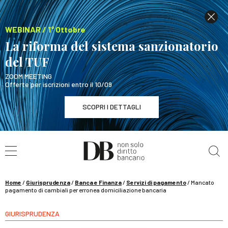
WEBINAR / 1° Ottobre
La riforma del sistema sanzionatorio
del TUF
ZOOM MEETING
Offerte per iscrizioni entro il 10/09
SCOPRI I DETTAGLI
Cerca nel sito
WEBINAR / 1° Ottobre
La riforma del sistema sanzionatorio del TUF
SCOPRI I DETTAGLI
Home
/
Giurisprudenza
/
Banca e Finanza
/
Servizi di pagamento
/
Mancato
pagamento di cambiali per erronea domiciliazione bancaria
GIURISPRUDENZA