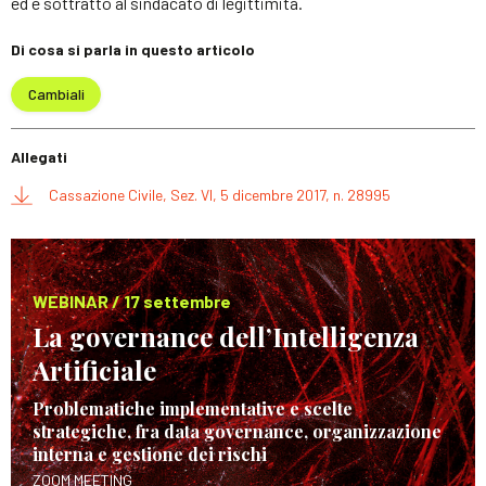
ed è sottratto al sindacato di legittimità.
Di cosa si parla in questo articolo
Cambiali
Allegati
Cassazione Civile, Sez. VI, 5 dicembre 2017, n. 28995
WEBINAR / 17 settembre
La governance dell’Intelligenza
Artificiale
Problematiche implementative e scelte
strategiche, fra data governance, organizzazione
interna e gestione dei rischi
ZOOM MEETING