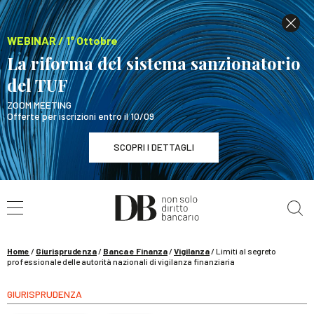
WEBINAR / 1° Ottobre
La riforma del sistema sanzionatorio
del TUF
ZOOM MEETING
Offerte per iscrizioni entro il 10/09
SCOPRI I DETTAGLI
Cerca nel sito
WEBINAR / 1° Ottobre
La riforma del sistema sanzionatorio del TUF
SCOPRI I DETTAGLI
Home
/
Giurisprudenza
/
Banca e Finanza
/
Vigilanza
/
Limiti al segreto
professionale delle autorità nazionali di vigilanza finanziaria
GIURISPRUDENZA