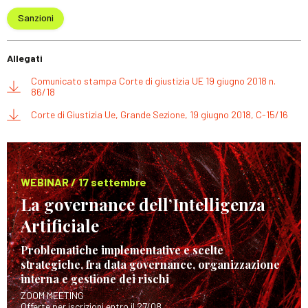
Sanzioni
Allegati
Comunicato stampa Corte di giustizia UE 19 giugno 2018 n.
86/18
Corte di Giustizia Ue, Grande Sezione, 19 giugno 2018, C-15/16
WEBINAR / 17 settembre
La governance dell’Intelligenza
Artificiale
Problematiche implementative e scelte
strategiche, fra data governance, organizzazione
interna e gestione dei rischi
ZOOM MEETING
Offerte per iscrizioni entro il 27/08