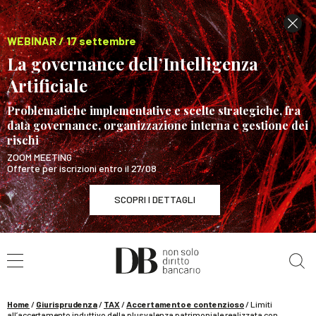
WEBINAR / 17 settembre
La governance dell’Intelligenza
Artificiale
Problematiche implementative e scelte strategiche, fra
data governance, organizzazione interna e gestione dei
rischi
ZOOM MEETING
Offerte per iscrizioni entro il 27/08
SCOPRI I DETTAGLI
Cerca nel sito
WEBINAR / 17 settembre
La governance dell’Intelligenza Artificiale
SCOPRI I DETTAGLI
Home
/
Giurisprudenza
/
TAX
/
Accertamento e contenzioso
/
Limiti
all’accertamento induttivo della plusvalenza patrimoniale realizzata con