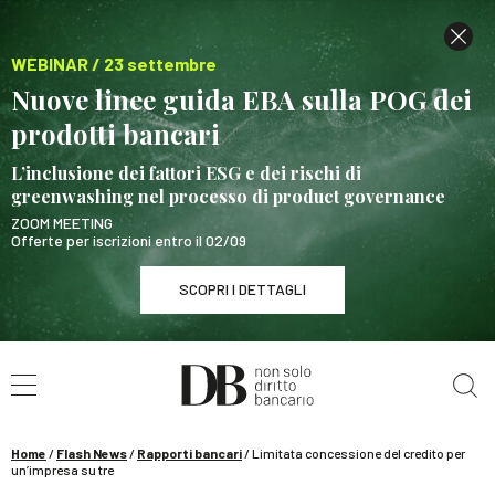
WEBINAR / 23 settembre
Nuove linee guida EBA sulla POG dei
prodotti bancari
L’inclusione dei fattori ESG e dei rischi di
greenwashing nel processo di product governance
ZOOM MEETING
Offerte per iscrizioni entro il 02/09
SCOPRI I DETTAGLI
Cerca nel sito
WEBINAR / 23 settembre
Nuove linee guida EBA sulla POG dei prodotti
bancari
Home
/
Flash News
/
Rapporti bancari
/
Limitata concessione del credito per
SCOPRI I DETTAGLI
un’impresa su tre